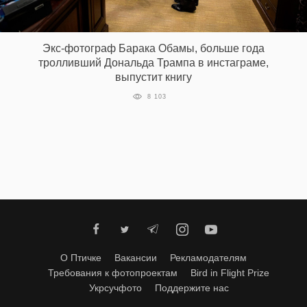
‘21
Фотопроект
Экс-фотограф Барака Обамы, больше года
тролливший Дональда Трампа в инстаграме,
выпустит книгу
Репортаж
8 103
Партнерский
материал
О
птичке
Рекламодателям
О Птичке
Вакансии
Рекламодателям
Требования к фотопроектам
Bird in Flight Prize
Укрсучфото
Поддержите нас