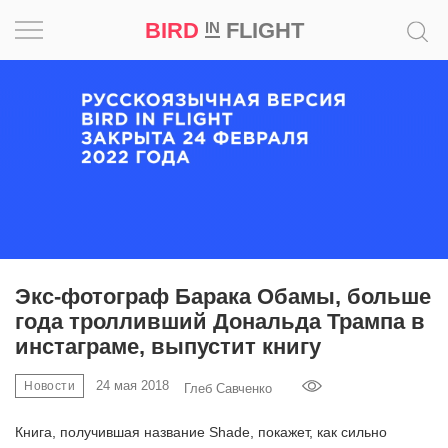
BIRD
FLIGHT
IN
Вдохновение
Почему
это
шедевр
Мир
Игра
Экс-фотограф Барака Обамы, больше
года тролливший Дональда Трампа в
Новости
инстаграме, выпустит книгу
Bird
24 мая 2018
Новости
Глеб Савченко
in
Flight
Книга, получившая название Shade, покажет, как сильно
Prize