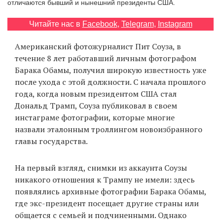
отличаются бывший и нынешний президенты США.
‘21
Читайте нас в
Facebook
,
Telegram
,
Instagram
Фотопроект
Американский фотожурналист Пит Соуза, в
течение 8 лет работавший личным фотографом
Репортаж
Барака Обамы, получил широкую известность уже
после ухода с этой должности. С начала прошлого
Партнерский
года, когда новым президентом США стал
материал
Дональд Трамп, Соуза публиковал в своем
инстаграме фотографии, которые многие
О
назвали эталонным троллингом новоизбранного
птичке
главы государства.
Рекламодателям
На первый взгляд, снимки из аккаунта Соузы
никакого отношения к Трампу не имели: здесь
появлялись архивные фотографии Барака Обамы,
где экс-президент посещает другие страны или
общается с семьей и подчиненными. Однако