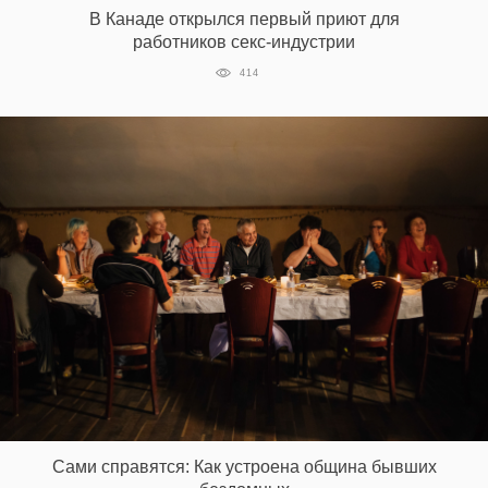
В Канаде открылся первый приют для
работников секс-индустрии
414
EN
UA
Сами справятся: Как устроена община бывших