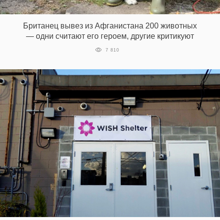
‘21
Британец вывез из Афганистана 200 животных
Фотопроект
— одни считают его героем, другие критикуют
7 810
Репортаж
Партнерский
материал
О
птичке
Рекламодателям