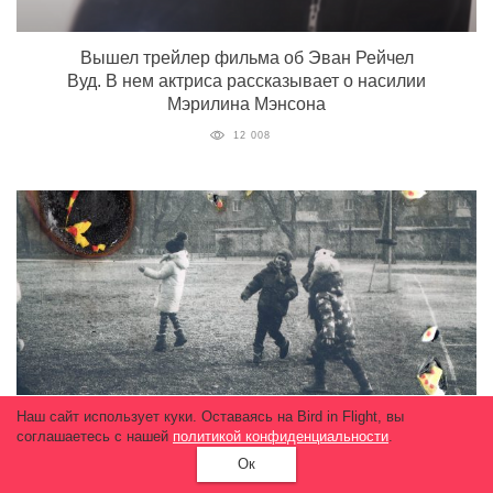
Вышел трейлер фильма об Эван Рейчел
Вуд. В нем актриса рассказывает о насилии
Мэрилина Мэнсона
12 008
Фотопроект
Наш сайт использует куки. Оставаясь на Bird in Flight, вы
соглашаетесь с нашей
политикой конфиденциальности
.
Донбасс не для детей
Ок
12 308