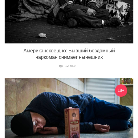
Американское дно: Бывший бездомный
наркоман снимает нынешних
12 549
18+