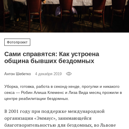
‘21
Фотопроект
Репортаж
Фотопроект
Партнерский
Сами справятся: Как устроена
материал
община бывших бездомных
О
Антон Шебетко
4 декабря 2019
птичке
Уборка, готовка, работа в секонд-хенде, прогулки и никакого
Рекламодателям
секса — Робин Алиша Клеменс и Лиза Вида месяц прожили в
центре реабилитации бездомных.
В 2001 году при поддержке международной
организации «Эммаус», занимающейся
благотворительностью для бездомных, во Львове