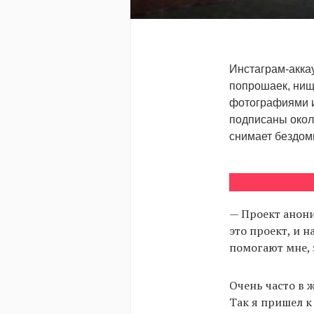
Инстаграм-акка
попрошаек, нищи
фотографиями и
подписаны около
снимает бездомн
— Проект анони
это проект, и 
помогают мне, 
Очень часто в 
Так я пришел к