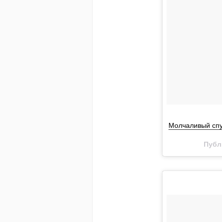
Молчаливый спу
Публ