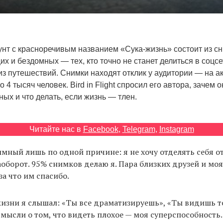
унт с красноречивым названием «Сука-жизнь» состоит из с
х и бездомных — тех, кто точно не станет делиться в соцсе
з путешествий. Снимки находят отклик у аудитории — на а
 4 тысяч человек. Bird in Flight спросил его автора, зачем 
ых и что делать, если жизнь — тлен.
Читайте нас в
Facebook
,
Telegram
,
Instagram
мный лишь по одной причине: я не хочу отделять себя от
наоборот. 95% снимков делаю я. Пара близких друзей и мо
за что им спасибо.
жизни я слышал: «Ты все драматизируешь», «Ты видишь т
 мысли о том, что видеть плохое — моя суперспособность.