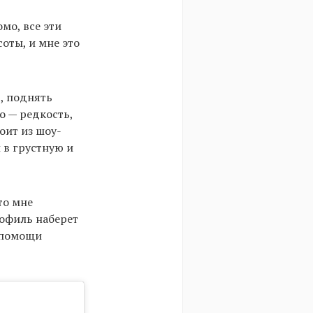
мо, все эти
оты, и мне это
, поднять
о — редкость,
оит из шоу-
 в грустную и
то мне
рофиль наберет
я помощи