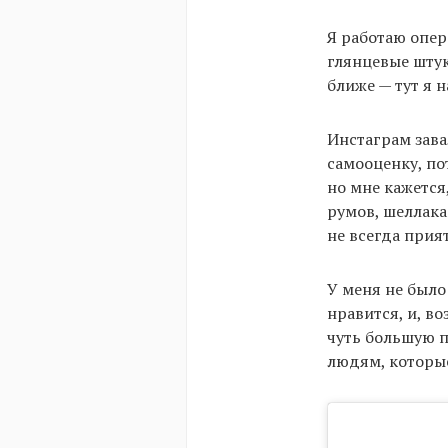
Я работаю опер
глянцевые штук
ближе — тут я 
Инстаграм зава
самооценку, по
но мне кажется
румов, шеллака
не всегда прия
У меня не было
нравится, и, в
чуть большую п
людям, которые