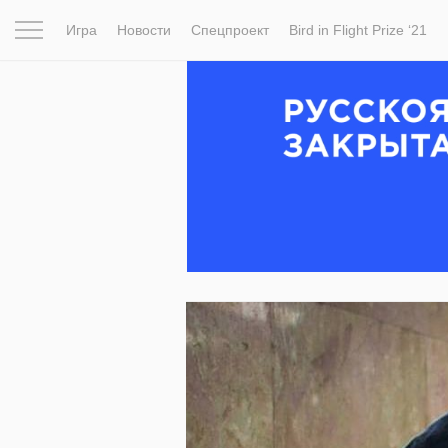
Игра
Новости
Спецпроект
Bird in Flight Prize ‘21
Вдохновение
Почему это шедевр
Мир
Фотопрое