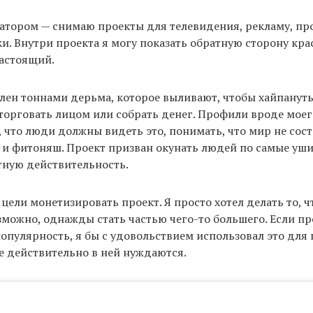
атором — снимаю проекты для телевидения, рекламу, про
и. Внутри проекта я могу показать обратную сторону крас
настоящий.
лен тоннами дерьма, которое выливают, чтобы хайпануть
торговать лицом или собрать денег. Профили вроде моег
, что люди должны видеть это, понимать, что мир не сост
 и фитоняш. Проект призван окунать людей по самые уши
тную действительность.
 цели монетизировать проект. Я просто хотел делать то, ч
озможно, однажды стать частью чего-то большего. Если п
опулярность, я бы с удовольствием использовал это дл
 действительно в ней нуждаются.