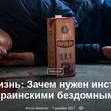
Ресурсы
изнь: Зачем нужен инс
краинскими бездомны
Антон Шебетко
7 декабря 2017