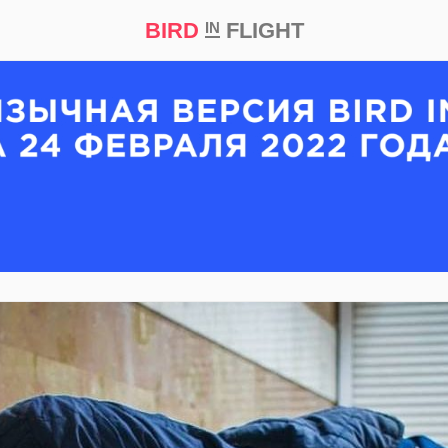
BIRD
FLIGHT
IN
кт
Репортаж