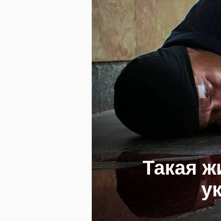
Такая ж
у