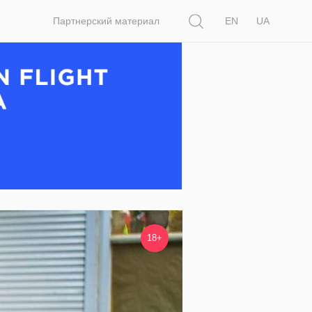
Поиск
Партнерский материал
EN
UA
18+