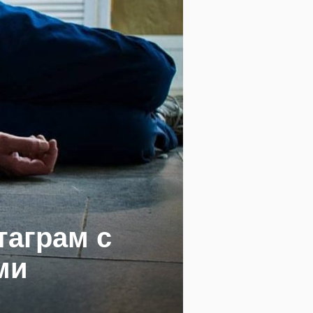
таграм с
ми