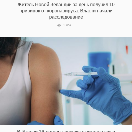
Житель Новой Зеландии за день получил 10
прививок от коронавируса. Власти начали
расследование
EN
UA
1 059
В Италии 16-летняя девушка выиграла суд у