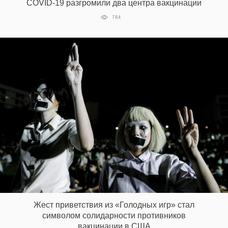
COVID-19 разгромили два центра вакцинации
784
Жест приветствия из «Голодных игр» стал
символом солидарности противников
вакцинации в США