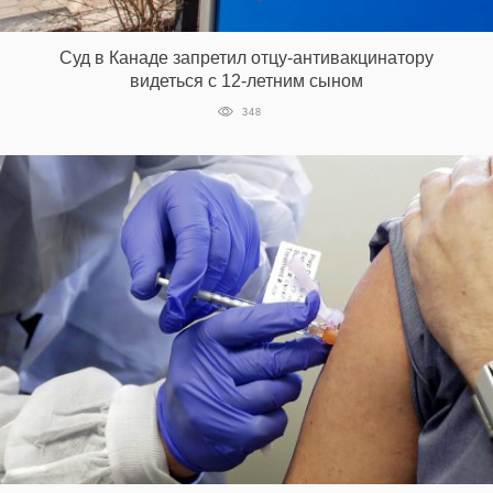
‘21
Суд в Канаде запретил отцу-антивакцинатору
Фотопроект
видеться с 12-летним сыном
348
Репортаж
Партнерский
материал
О
птичке
Рекламодателям