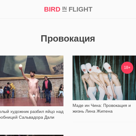
BIRD
FLIGHT
IN
кт
Репортаж
Провокация
1 210
10 530
18+
Маде ин Чина: Провокация и
жизнь Лина Жипена
олый художник разбил яйцо над
робницей Сальвадора Дали