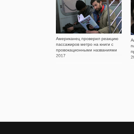
1 966
Американец проверил реакцию
А
пассажиров метро на книги с
п
провокационными названиями
п
2017
2