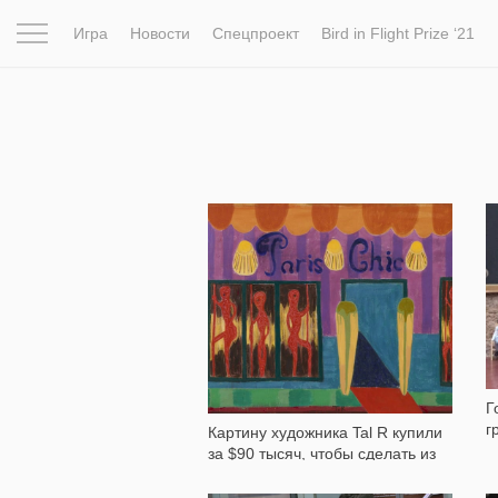
Игра
Новости
Спецпроект
Bird in Flight Prize ‘21
Вдохновение
Почему это шедевр
Мир
Фотопрое
1 127
Г
г
Картину художника Tal R купили
за $90 тысяч, чтобы сделать из
нее наручные часы. Он подал в
суд