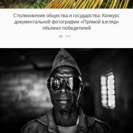
‘21
Столкновение общества и государства: Конкурс
Фотопроект
документальной фотографии «Прямой взгляд»
объявил победителей
Репортаж
754
Партнерский
материал
О
птичке
Рекламодателям