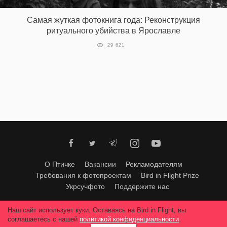
Самая жуткая фотокнига года: Реконструкция
ритуального убийства в Ярославле
29 621
О Птичке
Вакансии
Рекламодателям
Требования к фотопроектам
Bird in Flight Prize
Укрсучфото
Поддержите нас
Любое использование материалов допускается только с согласия
Наш сайт использует куки. Оставаясь на Bird in Flight, вы
редакции
.
© 2026, Bird In Flight.
соглашаетесь с нашей
политикой конфиденциальности
.