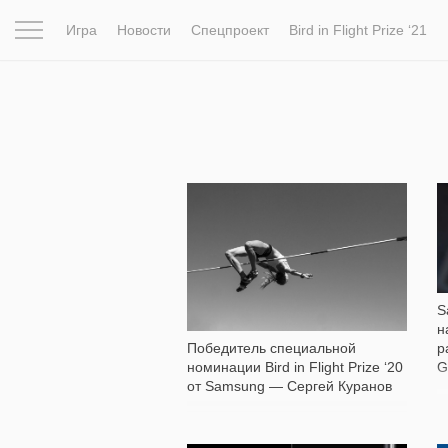
Игра
Новости
Спецпроект
Bird in Flight Prize ‘21
Вдохновение
Почему это шедевр
Мир
Фотопрое
2 643
S
н
Победитель специальной
р
номинации Bird in Flight Prize ‘20
G
от Samsung — Сергей Куранов