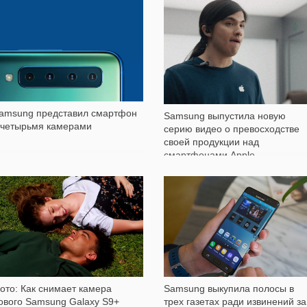
2 249
1 378
amsung представил смартфон
Samsung выпустила новую
 четырьмя камерами
серию видео о превосходстве
своей продукции над
смартфонами Apple
4 383
340
Samsung выкупила полосы в
ото: Как снимает камера
трех газетах ради извинений за
ового Samsung Galaxy S9+