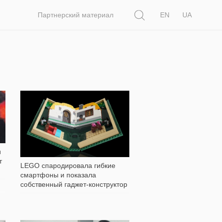
Поиск
Партнерский материал
EN
UA
339
и
т
LEGO спародировала гибкие
смартфоны и показала
собственный гаджет-конструктор