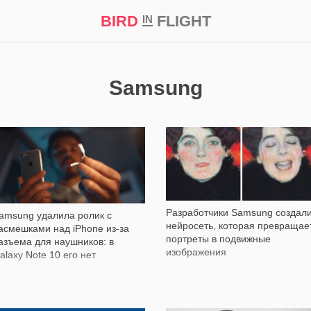
BIRD
FLIGHT
IN
кт
Репортаж
Samsung
2 920
2 212
Разработчики Samsung создал
amsung удалила ролик с
нейросеть, которая превращае
асмешками над iPhone из-за
портреты в подвижные
азъема для наушников: в
изображения
alaxy Note 10 его нет