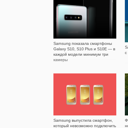
1 077
Samsung показала смартфоны
S
Galaxy S10, S10 Plus и S10E — в
с
каждой модели минимум три
камеры
4 466
Samsung выпустила смартфон,
Ф
который невозможно подключить
н