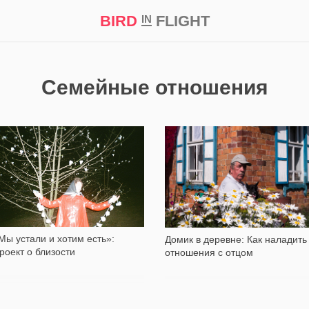
BIRD
FLIGHT
IN
кт
Репортаж
Семейные отношения
3 069
3 309
Мы устали и хотим есть»:
Домик в деревне: Как наладить
роект о близости
отношения с отцом