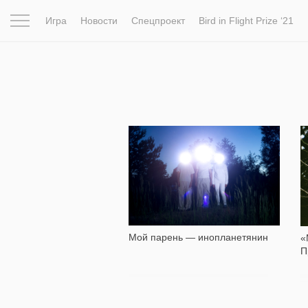
Игра
Новости
Спецпроект
Bird in Flight Prize ‘21
Вдохновение
Почему это шедевр
Мир
Фотопрое
3 922
Мой парень — инопланетянин
«
П