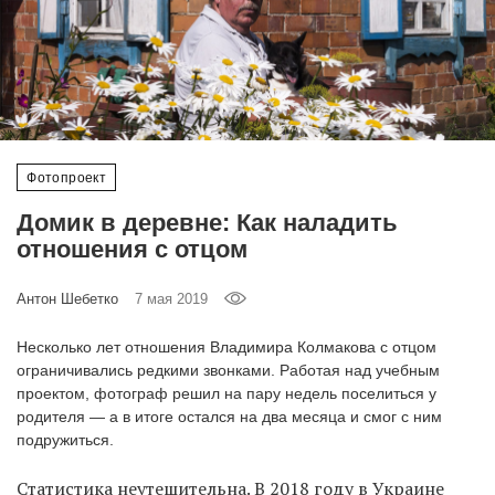
‘21
Фотопроект
Репортаж
Фотопроект
Партнерский
материал
Домик в деревне: Как наладить
отношения с отцом
О
птичке
Антон Шебетко
7 мая 2019
Несколько лет отношения Владимира Колмакова с отцом
Рекламодателям
ограничивались редкими звонками. Работая над учебным
проектом, фотограф решил на пару недель поселиться у
родителя — а в итоге остался на два месяца и смог с ним
подружиться.
Статистика неутешительна. В 2018 году в Украине