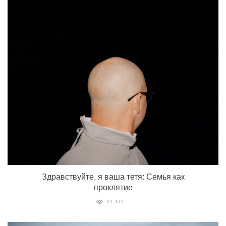
Здравствуйте, я ваша тетя: Семья как
проклятие
27 172