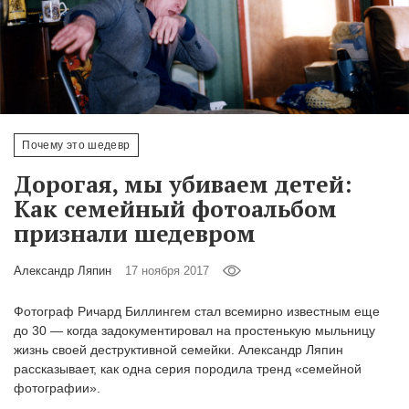
‘21
Фотопроект
Репортаж
Почему это шедевр
Партнерский
материал
Дорогая, мы убиваем детей:
Как семейный фотоальбом
О
признали шедевром
птичке
Александр Ляпин
17 ноября 2017
Рекламодателям
Фотограф Ричард Биллингем стал всемирно известным еще
до 30 — когда задокументировал на простенькую мыльницу
жизнь своей деструктивной семейки. Александр Ляпин
рассказывает, как одна серия породила тренд «семейной
фотографии».