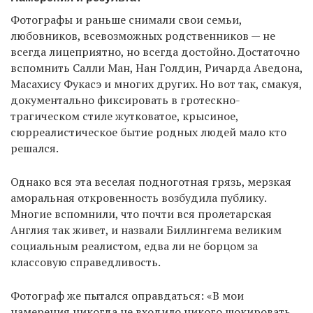
Фотографы и раньше снимали свои семьи,
любовников, всевозможных родственников — не
всегда лицеприятно, но всегда достойно. Достаточно
вспомнить Салли Ман, Нан Голдин, Ричарда Аведона,
Масахису Фукасэ и многих других. Но вот так, смакуя,
документально фиксировать в гротескно-
трагическом стиле жутковатое, крысиное,
сюрреалистическое бытие родных людей мало кто
решался.
Однако вся эта веселая подноготная грязь, мерзкая
аморальная откровенность возбудила публику.
Многие вспомнили, что почти вся пролетарская
Англия так живет, и назвали Биллингема великим
социальным реалистом, едва ли не борцом за
классовую справедливость.
Фотограф же пытался оправдаться: «В мои
намерения никогда не входило никого шокировать,