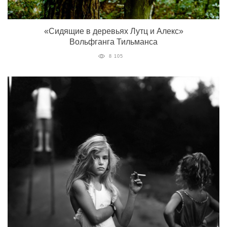
«Сидящие в деревьях Лутц и Алекс»
Вольфганга Тильманса
8 105