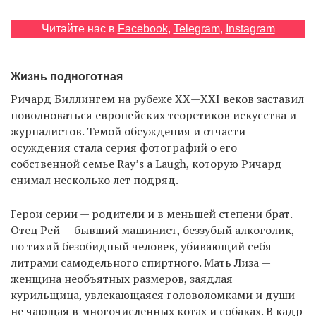
Читайте нас в
Facebook
,
Telegram
,
Instagram
EN
UA
Жизнь подноготная
Ричард Биллингем на рубеже ХХ—XXI веков заставил
поволноваться европейских теоретиков искусства и
журналистов. Темой обсуждения и отчасти
осуждения стала серия фотографий о его
собственной семье Ray’s a Laugh, которую Ричард
снимал несколько лет подряд.
Герои серии — родители и в меньшей степени брат.
Отец Рей — бывший машинист, беззубый алкоголик,
но тихий безобидный человек, убивающий себя
литрами самодельного спиртного. Мать Лиза —
женщина необъятных размеров, заядлая
курильщица, увлекающаяся головоломками и души
не чающая в многочисленных котах и собаках. В кадр