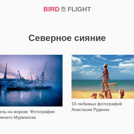
BIRD
FLIGHT
IN
кт
Репортаж
Северное сияние
7 862
7 319
10 любимых фотографий
Анастасии Руденко
очь на морозе: Фотографии
имнего Мурманска