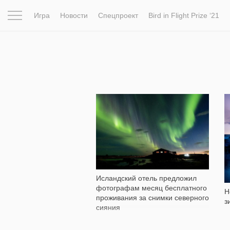
Игра
Новости
Спецпроект
Bird in Flight Prize ‘21
Вдохновение
Почему это шедевр
Мир
Фотопрое
6 654
Исландский отель предложил
фотографам месяц бесплатного
Н
проживания за снимки северного
з
сияния