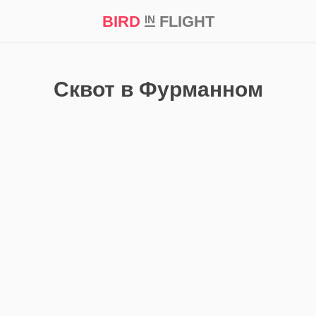
BIRD
FLIGHT
IN
кт
Репортаж
Сквот в Фурманном