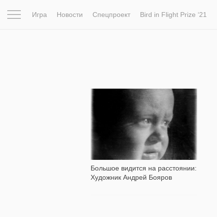
Игра
Новости
Спецпроект
Bird in Flight Prize ‘21
Вдохновение
Почему это шедевр
Мир
Фотопрое
2 783
Большое видится на расстоянии:
Художник Андрей Бояров