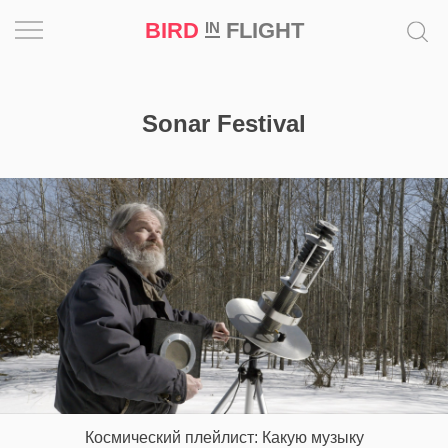
BIRD
FLIGHT
IN
Вдохновение
Sonar Festival
Почему
это
шедевр
Мир
Игра
Новости
Bird
in
Flight
Космический плейлист: Какую музыку
Prize