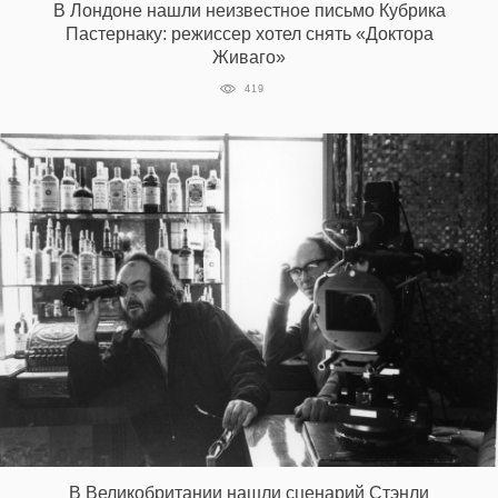
В Лондоне нашли неизвестное письмо Кубрика
Пастернаку: режиссер хотел снять «Доктора
Живаго»
419
В Великобритании нашли сценарий Стэнли