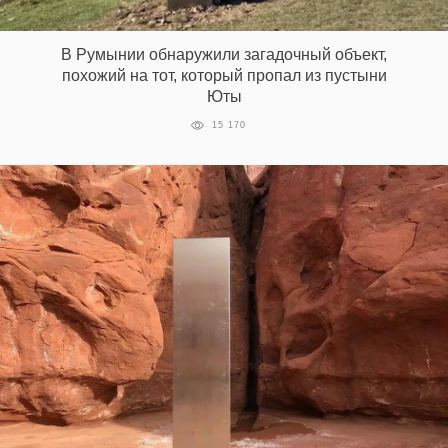
‘21
В Румынии обнаружили загадочный объект,
Фотопроект
похожий на тот, который пропал из пустыни
Юты
Репортаж
15 170
Партнерский
материал
О
птичке
Рекламодателям