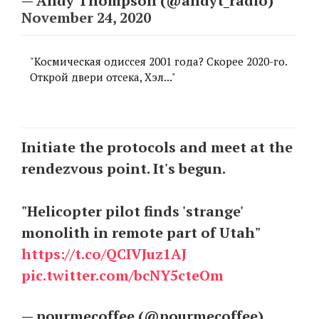
— Andy Thompson (@andyt_radio)
November 24, 2020
"Космическая одиссея 2001 года? Скорее 2020-го.
Открой двери отсека, Хэл..."
Initiate the protocols and meet at the
rendezvous point. It's begun.
"Helicopter pilot finds 'strange'
monolith in remote part of Utah"
https://t.co/QCIVJuz1AJ
pic.twitter.com/bcNY5cteOm
— pourmecoffee (@pourmecoffee)