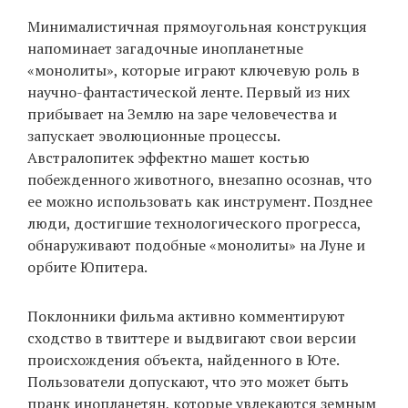
Минималистичная прямоугольная конструкция
напоминает загадочные инопланетные
EN
UA
«монолиты», которые играют ключевую роль в
научно-фантастической ленте. Первый из них
прибывает на Землю на заре человечества и
запускает эволюционные процессы.
Австралопитек эффектно машет костью
побежденного животного, внезапно осознав, что
ее можно использовать как инструмент. Позднее
люди, достигшие технологического прогресса,
обнаруживают подобные «монолиты» на Луне и
орбите Юпитера.
Поклонники фильма активно комментируют
сходство в твиттере и выдвигают свои версии
происхождения объекта, найденного в Юте.
Пользователи допускают, что это может быть
пранк инопланетян, которые увлекаются земным