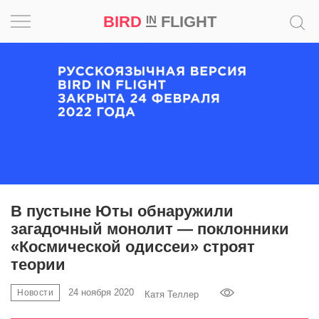
BIRD
FLIGHT
IN
Вдохновение
Почему
это
шедевр
Мир
Игра
В пустыне Юты обнаружили
загадочный монолит — поклонники
Новости
«Космической одиссеи» строят
теории
Bird
in
24 ноября 2020
Новости
Катя Теллер
Flight
Prize