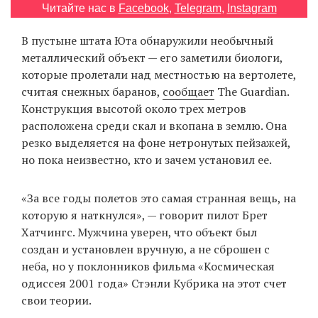
Читайте нас в
Facebook
,
Telegram
,
Instagram
‘21
В пустыне штата Юта обнаружили необычный
Фотопроект
металлический объект — его заметили биологи,
которые пролетали над местностью на вертолете,
Репортаж
считая снежных баранов,
сообщает
The Guardian.
Конструкция высотой около трех метров
Партнерский
расположена среди скал и вкопана в землю. Она
материал
резко выделяется на фоне нетронутых пейзажей,
но пока неизвестно, кто и зачем установил ее.
О
птичке
«За все годы полетов это самая странная вещь, на
которую я наткнулся», — говорит пилот Брет
Рекламодателям
Хатчингс. Мужчина уверен, что объект был
создан и установлен вручную, а не сброшен с
неба, но у поклонников фильма «Космическая
одиссея 2001 года» Стэнли Кубрика на этот счет
свои теории.