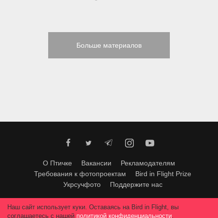
Больше материалов
О Птичке
Вакансии
Рекламодателям
Требования к фотопроектам
Bird in Flight Prize
Укрсучфото
Поддержите нас
Любое использование материалов допускается только с согласия
Наш сайт использует куки. Оставаясь на Bird in Flight, вы
редакции
.
© 2026, Bird In Flight.
соглашаетесь с нашей
политикой конфиденциальности
.