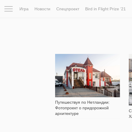
Игра
Новости
Спецпроект
Bird in Flight Prize ‘21
Вдохновение
Почему это шедевр
Мир
Фотопрое
14 668
Путешествуя по Нетландии:
Фотопроект о придорожной
С
архитектуре
Х