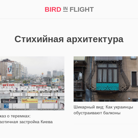
BIRD
FLIGHT
IN
кт
Репортаж
Стихийная архитектура
12 661
62 970
Шикарный вид: Как украинцы
обустраивают балконы
каз о теремках:
аотичная застройка Киева