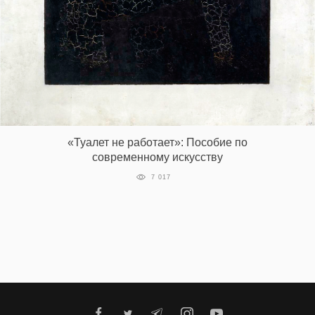
‘21
Фотопроект
Репортаж
Партнерский
материал
«Туалет не работает»: Пособие по
современному искусству
О
7 017
птичке
Рекламодателям