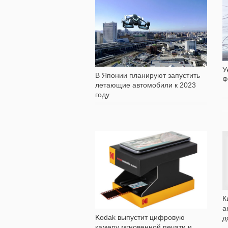
1 252
У
В Японии планируют запустить
Ф
летающие автомобили к 2023
году
1 075
К
а
Kodak выпустит цифровую
д
камеру мгновенной печати и