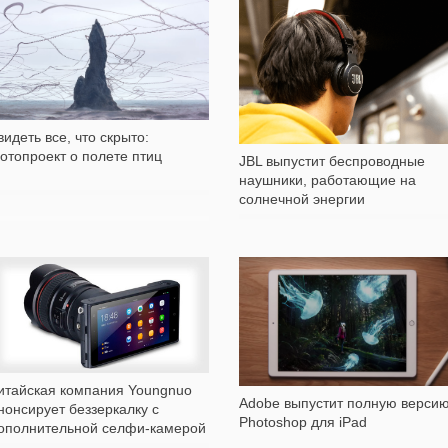
3 137
273
видеть все, что скрыто:
отопроект о полете птиц
JBL выпустит беспроводные
наушники, работающие на
солнечной энергии
1 100
555
итайская компания Youngnuo
Adobe выпустит полную верси
нонсирует беззеркалку с
Photoshop для iPad
ополнительной селфи-камерой