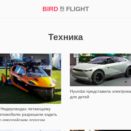
BIRD
FLIGHT
IN
кт
Репортаж
Техника
430
1 227
Hyundai представила электрок
для детей
 Нидерландах летающему
втомобилю разрешили ездить
о европейским дорогам