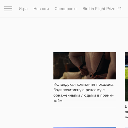
Игра
Новости
Спецпроект
Bird in Flight Prize ‘21
Вдохновение
Почему это шедевр
Мир
Фотопрое
1 669
Исландская компания показала
бодипозитивную рекламу с
обнаженными людьми в прайм-
тайм
В
а
п