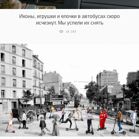
‘21
Иконы, игрушки и елочки в автобусах скоро
Фотопроект
исчезнут. Мы успели их снять
18 183
Репортаж
Партнерский
материал
О
птичке
Рекламодателям