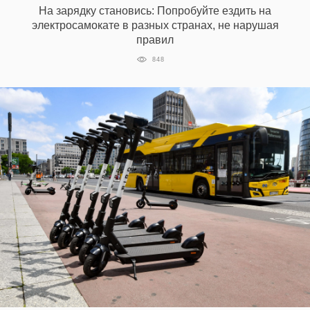
На зарядку становись: Попробуйте ездить на
электросамокате в разных странах, не нарушая
правил
EN
UA
848