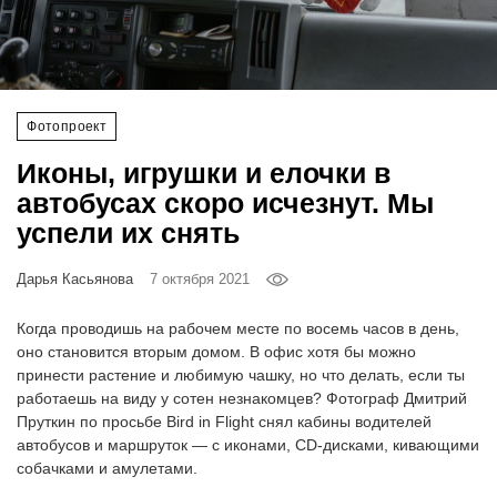
‘21
Фотопроект
Фотопроект
Репортаж
Иконы, игрушки и елочки в
Партнерский
автобусах скоро исчезнут. Мы
материал
успели их снять
О
Дарья Касьянова
7 октября 2021
птичке
Когда проводишь на рабочем месте по восемь часов в день,
Рекламодателям
оно становится вторым домом. В офис хотя бы можно
принести растение и любимую чашку, но что делать, если ты
работаешь на виду у сотен незнакомцев? Фотограф Дмитрий
Пруткин по просьбе Bird in Flight снял кабины водителей
автобусов и маршруток — с иконами, CD-дисками, кивающими
собачками и амулетами.