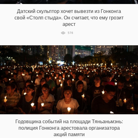
Датский скульптор хочет вывезти из Гонконга
свой «Столп стыда». Он считает, что ему грозит
EN
UA
арест
576
Годовщина событий на площади Тяньаньмэнь:
полиция Гонконга арестовала организатора
акций памяти