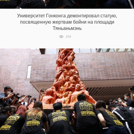
‘21
Университет Гонконга демонтировал статую,
Фотопроект
посвященную жертвам бойни на площади
Тяньаньмэнь
Репортаж
370
Партнерский
материал
О
птичке
Рекламодателям