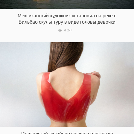
‘21
Мексиканский художник установил на реке в
Фотопроект
Бильбао скульптуру в виде головы девочки
6 244
Репортаж
Партнерский
материал
О
птичке
Рекламодателям
Исландский дизайнер создала одежду из