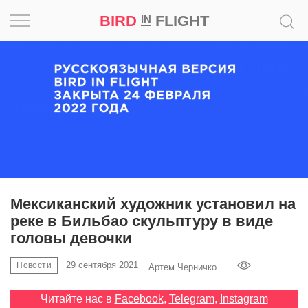
BIRD
FLIGHT
IN
Вдохновение
Почему
это
шедевр
Мир
Игра
Мексиканский художник установил на
реке в Бильбао скульптуру в виде
Новости
головы девочки
Bird
29 сентября 2021
Новости
Артем Черничко
in
Flight
Читайте нас в
Facebook
,
Telegram
,
Instagram
Prize