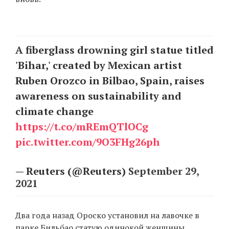
EN
UA
A fiberglass drowning girl statue titled
'Bihar,' created by Mexican artist
Ruben Orozco in Bilbao, Spain, raises
awareness on sustainability and
climate change
https://t.co/mREmQTlOCg
pic.twitter.com/9O3FHg26ph
— Reuters (@Reuters)
September 29,
2021
Два года назад Ороско установил на лавочке в
парке Бильбао статую одинокой женщины,