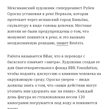
‘21
Мексиканский художник-гиперреалист Рубен
Ороско установил в реке Нервьон, которая
Фотопроект
протекает через испанский город Бильбао,
скульптуру в виде головы девочки. Местные
Репортаж
жители не были предупреждены о том, что
монумент появится в реке, и это вызвало
Партнерский
неоднозначную реакцию,
пишет
Reuters.
материал
Работа называется Bihar, что в переводе с
О
баскского означает «завтра». Художник создал ее
птичке
для благотворительного фонда BBK Foundation,
чтобы поднять дискуссию о влиянии человека на
Рекламодателям
окружающую среду. Ороско уверен — люди
должны знать о том, что «наши действия могут
утопить или удержать нас на плаву». Каждый
день фигура из стекловолокна весом 120
килограмм погружается под воду и появляется
вновь.