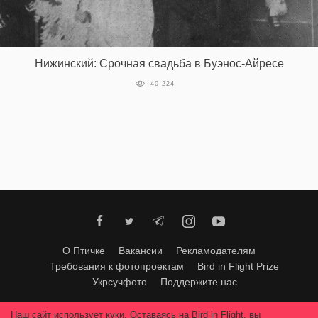
‘21
Фотопроект
Нижинский: Срочная свадьба в Буэнос-Айресе
Репортаж
40 224
Партнерский
материал
О
птичке
Рекламодателям
О Птичке
Вакансии
Рекламодателям
Требования к фотопроектам
Bird in Flight Prize
Укрсучфото
Поддержите нас
Любое использование материалов допускается только с согласия
Наш сайт использует куки. Оставаясь на Bird in Flight, вы