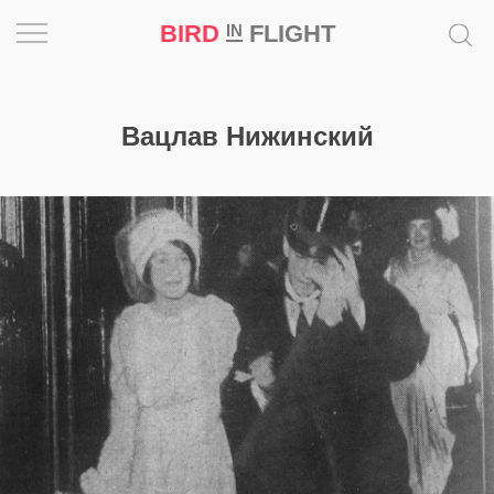
BIRD
FLIGHT
IN
Вдохновение
Вацлав Нижинский
Почему
это
шедевр
Мир
Игра
Новости
Bird
in
Flight
Prize