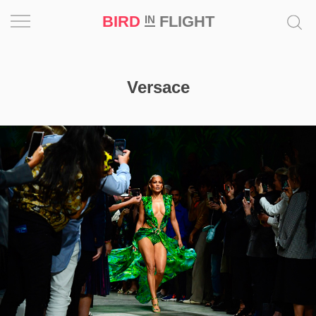
BIRD
FLIGHT
IN
Вдохновение
Versace
Почему
это
шедевр
Мир
Игра
Новости
Bird
in
Flight
Prize