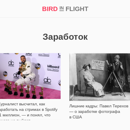
BIRD
FLIGHT
IN
кт
Репортаж
Заработок
2 336
11 595
урналист высчитал, как
Лишние кадры: Павел Терехов
аработать на стримах в Spotify
— о заработке фотографа
1 миллион, — и понял, что
в США
ичего не выйдет