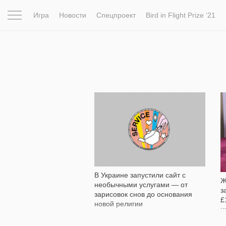
Игра
Новости
Спецпроект
Bird in Flight Prize ‘21
Вдохновение
Почему это шедевр
Мир
Фотопрое
4 899
В Украине запустили сайт с
Ж
необычными услугами — от
з
зарисовок снов до основания
£
новой религии
н