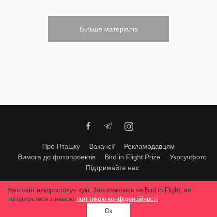
Більше матеріалів
Про Пташку
Вакансії
Рекламодавцям
Вимога до фотопроектів
Bird in Flight Prize
Укрсучфото
Підтримайте нас
Будь-яке використання матеріалів допускається тільки за згодою
Наш сайт використовує кукі. Залишаючись на Bird in Flight, ви
редакції
© 2026, Bird In Flight.
погоджуєтеся з нашою
політикою конфіденційності
.
Всі права захищені
Ок