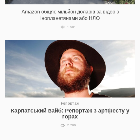
Amazon обіцяє мільйон доларів за відео з
інопланетянами або НЛО
1 501
Репортаж
Карпатський вайб: Репортаж з артфесту у
горах
2 200