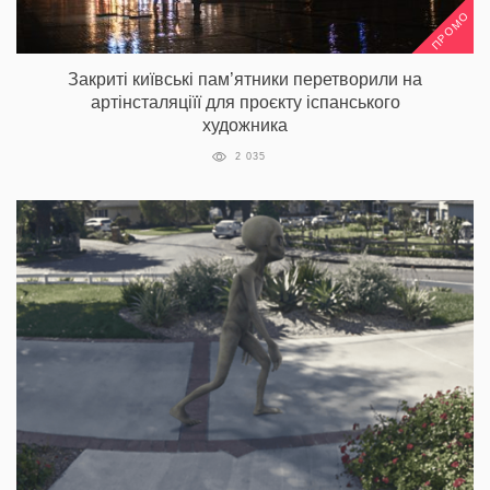
ПРОМО
Закриті київські пам’ятники перетворили на
артінсталяціїї для проєкту іспанського
художника
2 035