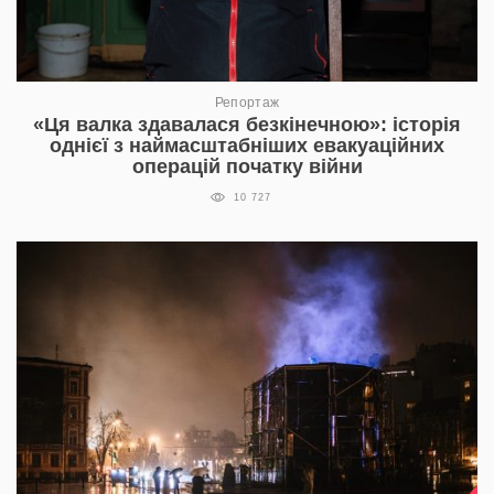
Репортаж
«Ця валка здавалася безкінечною»: історія
однієї з наймасштабніших евакуаційних
операцій початку війни
10 727