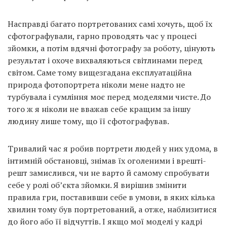
Насправді багато портретованих самі хочуть, щоб їх
сфотографували, гарно проводять час у процесі
зйомки, а потім вдячні фотографу за роботу, цінують
результат і охоче вихваляються світлинами перед
світом. Саме тому вищезгадана експлуатаційна
природа фотопортрета ніколи мене надто не
турбувала і сумління моє перед моделями чисте. До
того ж я ніколи не вважав себе кращим за іншу
людину лише тому, що її сфотографував.
Тривалий час я робив портрети людей у них удома, в
інтимній обстановці, знімав їх оголеними і врешті-
решт замислився, чи не варто й самому спробувати
себе у ролі об’єкта зйомки. Я вирішив змінити
правила гри, поставивши себе в умови, в яких кілька
хвилин тому був портретований, а отже, наблизитися
до його або її відчуттів. І якщо мої моделі у кадрі