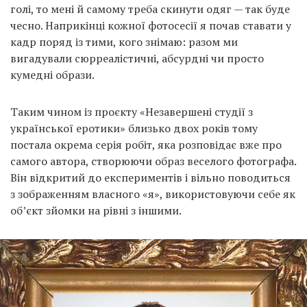
голі, то мені й самому треба скинути одяг — так буде
чесно. Наприкінці кожної фотосесії я почав ставати у
кадр поряд із тими, кого знімаю: разом ми
вигадували сюрреалістичні, абсурдні чи просто
кумедні образи.
Таким чином із проєкту «Незавершені студії з
української еротики» близько двох років тому
постала окрема серія робіт, яка розповідає вже про
самого автора, створюючи образ веселого фотографа.
Він відкритий до експериментів і вільно поводиться
з зображенням власного «я», використовуючи себе як
об’єкт зйомки на рівні з іншими.