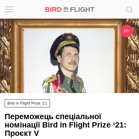
BIRD
FLIGHT
IN
Натхнення
18+
Фотопроєкт
Новини
Світ
Архітектура
Bird in Flight Prize ‘21
Професія
Переможець спеціальної
Bird
номінації Bird in Flight Prize ‘21:
in
Проєкт V
Flight