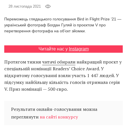
Prize
28 листопада 2021
‘21
Переможець глядацького голосування Bird in Flight Prize ‘21 —
український фотограф Богдан Гуляй із проєктом V про
перетворення фотографа на об’єкт зйомки.
Читайте нас у
Instagram
RU
EN
Протягом тижня
читачі обирали
найкращий проєкт у
спеціальній номінації Readers’ Choice Award. У
відкритому голосуванні взяли участь 1 447 людей. У
підсумку найбільшу кількість голосів отримала серія
V. Приз номінації — 500 євро.
Результати онлайн-голосування можна
переглянути
на сайті конкурсу