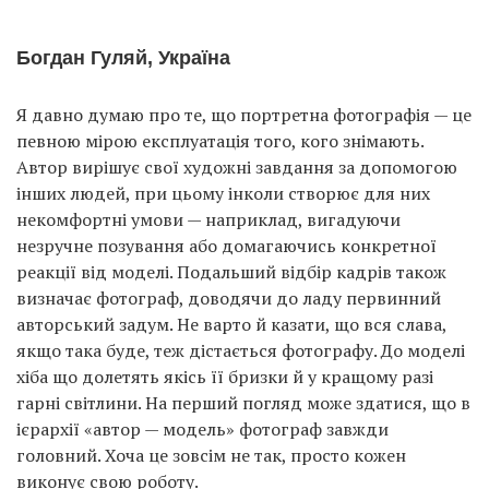
Богдан Гуляй, Україна
Я давно думаю про те, що портретна фотографія — це
певною мірою експлуатація того, кого знімають.
Автор вирішує свої художні завдання за допомогою
інших людей, при цьому інколи створює для них
некомфортні умови — наприклад, вигадуючи
незручне позування або домагаючись конкретної
реакції від моделі. Подальший відбір кадрів також
визначає фотограф, доводячи до ладу первинний
авторський задум. Не варто й казати, що вся слава,
якщо така буде, теж дістається фотографу. До моделі
хіба що долетять якісь її бризки й у кращому разі
гарні світлини. На перший погляд може здатися, що в
ієрархії «автор — модель» фотограф завжди
головний. Хоча це зовсім не так, просто кожен
виконує свою роботу.