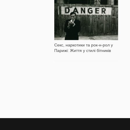
3 297
Секс, наркотики та рок-н-рол у
Парижі: Життя у стилі бітників