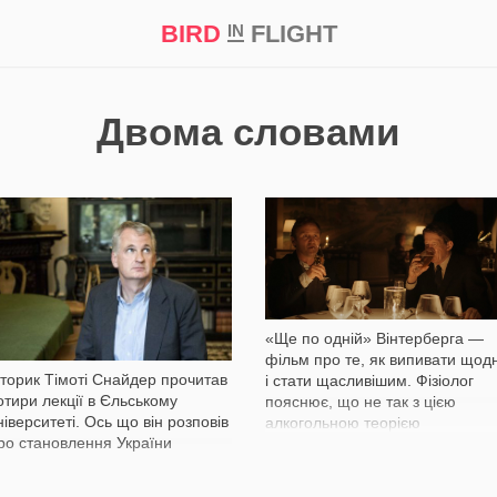
BIRD
FLIGHT
IN
а
Професія
Bird in Flight Prize ‘21
Двома словами
2 045
19 084
«Ще по одній» Вінтерберга —
фільм про те, як випивати щод
сторик Тімоті Снайдер прочитав
і стати щасливішим. Фізіолог
отири лекції в Єльському
пояснює, що не так з цією
ніверситеті. Ось що він розповів
алкогольною теорією
ро становлення України