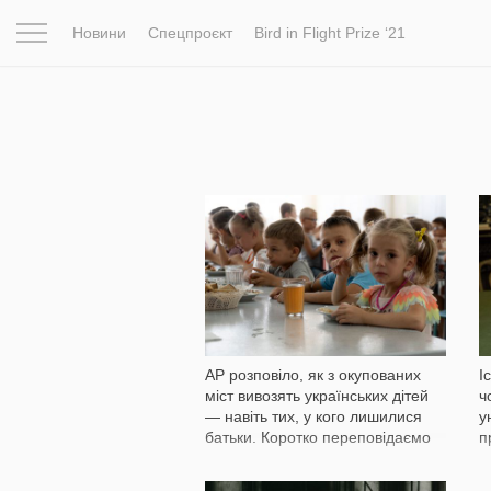
Новини
Спецпроєкт
Bird in Flight Prize ‘21
Натхнення
Фотопроєкт
Новини
Світ
Архітектур
602
AP розповіло, як з окупованих
І
міст вивозять українських дітей
ч
— навіть тих, у кого лишилися
у
батьки. Коротко переповідаємо
п
цей матеріал