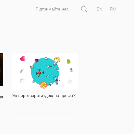
Пошук
Підтримайте нас
EN
RU
2 869
Як перетворити ідею на проєкт?
ня