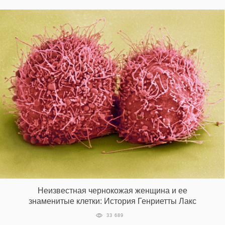
EN
UA
Неизвестная чернокожая женщина и ее
знаменитые клетки: История Генриетты Лакс
33 689