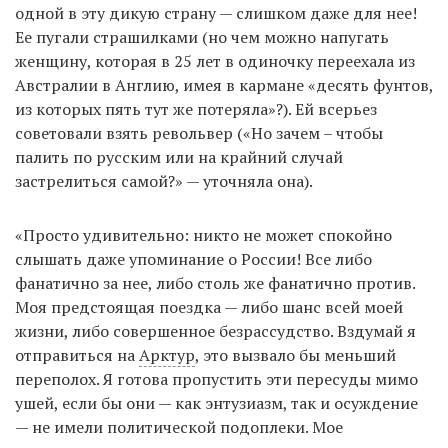
одной в эту дикую страну — слишком даже для нее!
Ее пугали страшилками (но чем можно напугать
женщину, которая в 25 лет в одиночку переехала из
Австралии в Англию, имея в кармане «десять фунтов,
из которых пять тут же потеряла»?). Ей всерьез
советовали взять револьвер («Но зачем – чтобы
палить по русским или на крайний случай
застрелиться самой?» — уточняла она).
«Просто удивительно: никто не может спокойно
слышать даже упоминание о России! Все либо
фанатично за нее, либо столь же фанатично против.
Моя предстоящая поездка — либо шанс всей моей
жизни, либо совершенное безрассудство. Вздумай я
отправиться на
Арктур
, это вызвало бы меньший
переполох. Я готова пропустить эти пересуды мимо
ушей, если бы они — как энтузиазм, так и осуждение
— не имели политической подоплеки. Мое