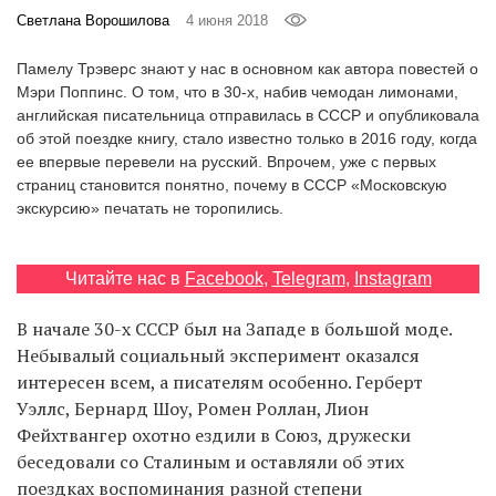
‘21
Светлана Ворошилова
4 июня 2018
Памелу Трэверс знают у нас в основном как автора повестей о
Фотопроект
Мэри Поппинс. О том, что в 30-х, набив чемодан лимонами,
английская писательница отправилась в СССР и опубликовала
Репортаж
об этой поездке книгу, стало известно только в 2016 году, когда
ее впервые перевели на русский. Впрочем, уже с первых
страниц становится понятно, почему в СССР «Московскую
Партнерский
экскурсию» печатать не торопились.
материал
О
Читайте нас в
Facebook
,
Telegram
,
Instagram
птичке
В начале 30-х СССР был на Западе в большой моде.
Рекламодателям
Небывалый социальный эксперимент оказался
интересен всем, а писателям особенно. Герберт
Уэллс, Бернард Шоу, Ромен Роллан, Лион
Фейхтвангер охотно ездили в Союз, дружески
беседовали со Сталиным и оставляли об этих
поездках воспоминания разной степени