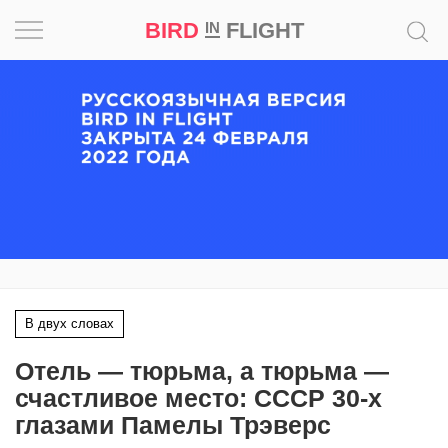
BIRD
FLIGHT
IN
Вдохновение
Почему
это
шедевр
Мир
Игра
В двух словах
Новости
Отель — тюрьма, а тюрьма —
Bird
счастливое место: СССР 30-х
in
глазами Памелы Трэверс
Flight
Prize