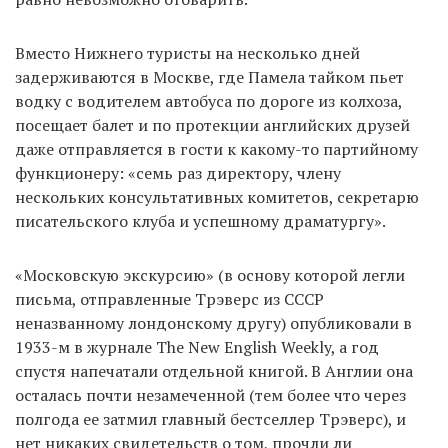
Вместо Нижнего туристы на несколько дней
задерживаются в Москве, где Памела тайком пьет
водку с водителем автобуса по дороге из колхоза,
посещает балет и по протекции английских друзей
даже отправляется в гости к какому-то партийному
функционеру: «семь раз директору, члену
нескольких консультативных комитетов, секретарю
писательского клуба и успешному драматургу».
«Московскую экскурсию» (в основу которой легли
письма, отправленные Трэверс из СССР
неназванному лондонскому другу) опубликовали в
1933-м в журнале The New English Weekly, а год
спустя напечатали отдельной книгой. В Англии она
осталась почти незамеченной (тем более что через
полгода ее затмил главный бестселлер Трэверс), и
нет никаких свидетельств о том, прочли ли