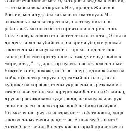
«Самое счастливое место, которое я видела в России,
— это московская тюрьма. Нет, правда. Живи я в
России, меня туда бы как магнитом тянуло. Мы
оказались там в воскресенье, поэтому никто не
работал. Само по себе это приятно и непривычно.
После получасового статистического отчета: „От пяти
до десяти лет за убийство; на время уборки урожая
заключенных выпускают из тюрьмы под честное
слово; в России преступность ниже, чем где-либо в
мире, и т. д.“ — директор пустил нас к заключенным.
Никто из них, похоже, не был заперт, одни лежали на
койках (в четыре яруса под самый потолок, как в
кубрике на корабле, стены украшены вырезками из
газет и неизменными портретами Ленина и Сталина),
другие расхаживали туда-сюда, не выпуская из рук
свои матрасы, а некоторые вообще били баклуши.
Несмотря на грязь и невзрачность обстановки, лица
заключенных сияли радостью. А почему бы и нет?
Антиобщественный поступок, который привел их за