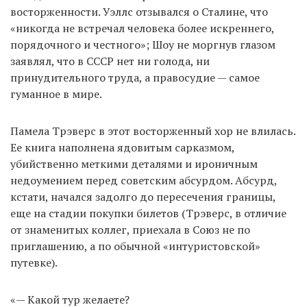
восторженности. Уэллс отзывался о Сталине, что
«никогда не встречал человека более искреннего,
порядочного и честного»; Шоу не моргнув глазом
EN
UA
заявлял, что в СССР нет ни голода, ни
принудительного труда, а правосудие — самое
гуманное в мире.
Памела Трэверс в этот восторженный хор не влилась.
Ее книга наполнена ядовитым сарказмом,
убийственно меткими деталями и ироничным
недоумением перед советским абсурдом. Абсурд,
кстати, начался задолго до пересечения границы,
еще на стадии покупки билетов (Трэверс, в отличие
от знаменитых коллег, приехала в Союз не по
приглашению, а по обычной «интуристовской»
путевке).
«— Какой тур желаете?