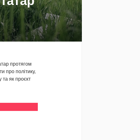
 татар
атар протягом
ти про політику,
 та як проєкт