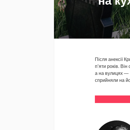
на ку
Після анексії К
п’яти років. Він
а на вулицях — 
сприйняли на йо