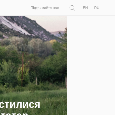
Пошук
Підтримайте нас
EN
RU
істилися