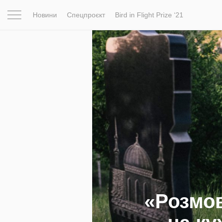
Новини
Спецпроєкт
Bird in Flight Prize ‘21
Натхнення
Фотопроєкт
Новини
Світ
Архітектур
«‎Розмо