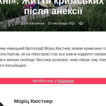
хні»‎: Життя кримських
після анексії
Дар'я Касьянова
10 листопада 2022
риму німецький фотограф Моріц Кюстнер знімав кримських т
 спостерігав, як на півострові стає все важче відкрито говори
все менше свободи. Кюстнер розповів, чому обрав таку тему
го батьківщині.
Читайте нас у
Instagram
Моріц Кюстнер