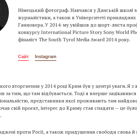
Німецький фотограф. Навчався у Данській школі м
журналістики, а також в Університеті прикладних 
Ганновера. У 2014-му увійшов до шорт-листа про
конкурсу International Picture Story Sony World Ph
фіналіст The South Tyrol Media Award 2014 року.
Сайт
Instagram
кого вторгнення у 2014 році Крим був у центрі уваги. Я з 
ив за тим, що там відбувається. Тоді я вперше зацікавив
іональністю, представники якої проживають там найдовш
очав свій проєкт, інтерес до Криму став спадати — це бул
.
ваджені проти Росії, а також придушення свободи слова й 