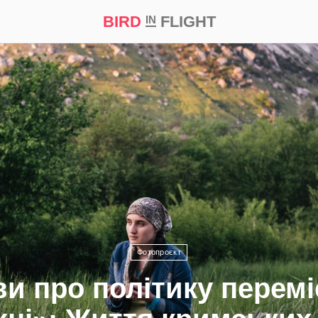
BIRD
FLIGHT
IN
а
Професія
Bird in Flight Prize ‘21
Фотопроєкт
ви про політику перем