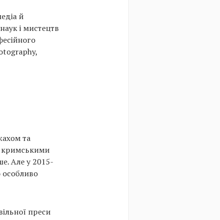
едіа й
наук і мистецтв
фесійного
otography,
жахом та
ся кримськими
е. Але у 2015-
о особливо
вільної преси