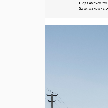
Після анексії п
Ялтинському по