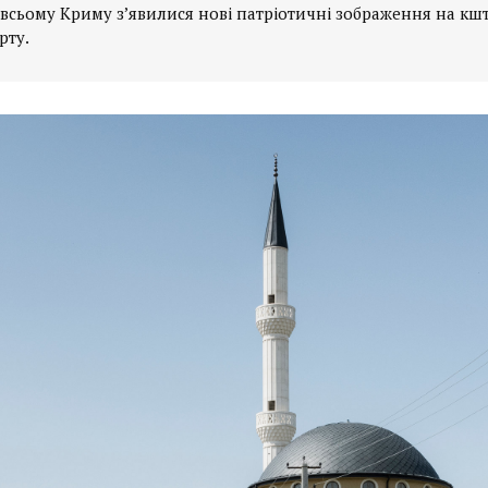
о всьому Криму з’явилися нові патріотичні зображення на кшт
рту.