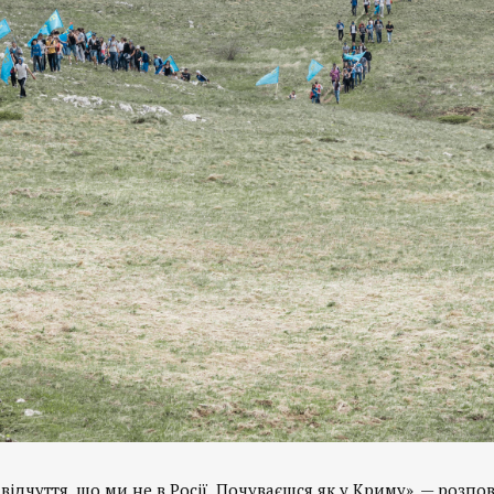
 відчуття, що ми не в Росії. Почуваєшся як у Криму», — розпо