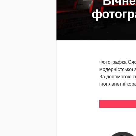
Вічне
фотогр
Фотографка Сяо 
модерністської а
За допомогою сві
інопланетні кора