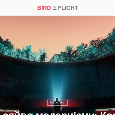
BIRD
FLIGHT
IN
а
Професія
Bird in Flight Prize ‘21
Фотопроєкт