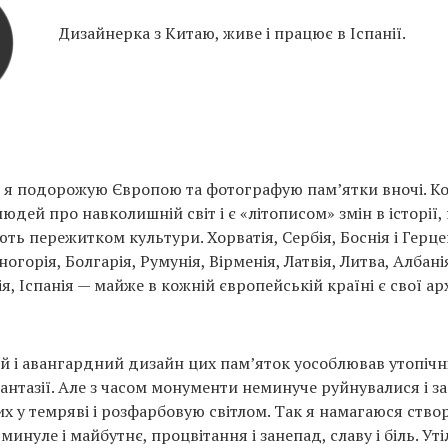
Дизайнерка з Китаю, живе і працює в Іспанії.
в я подорожую Європою та фотографую пам’ятки вночі. Ко
людей про навколишній світ і є «літописом» змін в історії, 
ють пережитком культури. Хорватія, Сербія, Боснія і Герц
огорія, Болгарія, Румунія, Вірменія, Латвія, Литва, Албані
я, Іспанія — майже в кожній європейській країні є свої ар
й і авангардний дизайн цих пам’яток уособлював утопічн
антазії. Але з часом монументи неминуче руйнувалися і за
х у темряві і розфарбовую світлом. Так я намагаюся створ
инуле і майбутнє, процвітання і занепад, славу і біль. Ут