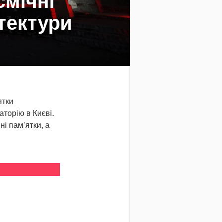
смічні
тектури
ятки
аторію в Києві.
ні пам’ятки, а