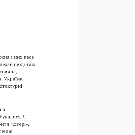
жна з них несе
нехай іноді такі
еговина,
я, Україна,
хітектурні
і й
бувалися. Я
ити «двері»,
ілення