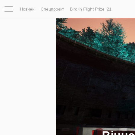
Новини
Спецпроєкт
Bird in Flight Prize ‘21
Натхнення
Фотопроєкт
Новини
Світ
Архітектур