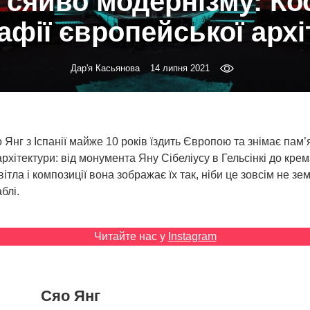
 сяйво модернізму: Ко
афії європейської архі
Дар'я Касьянова
14 липня 2021
Янг з Іспанії майже 10 років їздить Європою та знімає пам’
рхітектури: від монумента Яну Сібеліусу в Гельсінкі до крем
тла і композиції вона зображає їх так, ніби це зовсім не зем
блі.
Читайте нас у
Instagram
Сяо Янг