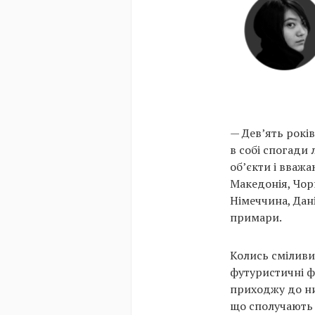
— Дев’ять рокі
в собі спогади 
об’єкти і вважа
Македонія, Чорн
Німеччина, Дані
примари.
Колись сміливи
футуристичні ф
приходжу до ни
що сполучають м