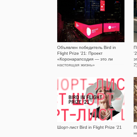
1 558
Объявлен победитель Bird in
П
Flight Prize ‘21: Проект
‘
«Коронарапсодия — это ли
э
настоящая жизнь»
2
Шорт-лист Bird in Flight Prize ‘21
П
н