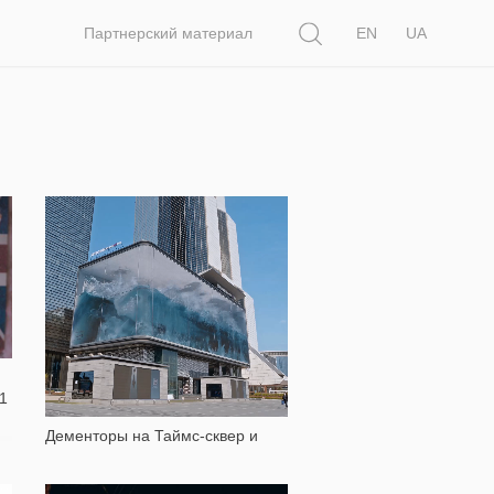
Поиск
Партнерский материал
EN
UA
5 367
21
Дементоры на Таймс-сквер и
Дэвид Хокни на Пикадилли:
Искусство на уличных экранах