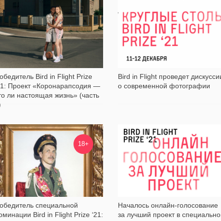
1 760
782
обедитель Bird in Flight Prize
Bird in Flight проведет дискусси
21: Проект «Коронарапсодия —
о современной фотографии
то ли настоящая жизнь» (часть
)
6 866
662
18+
обедитель специальной
Началось онлайн-голосование
оминации Bird in Flight Prize ‘21:
за лучший проект в специально