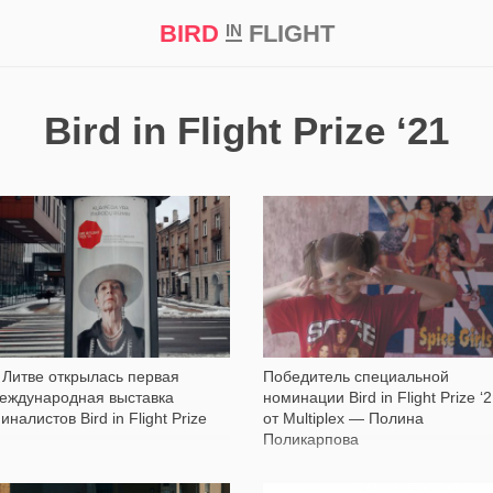
BIRD
FLIGHT
IN
кт
Репортаж
Bird in Flight Prize ‘21
1 170
4 689
 Литве открылась первая
Победитель специальной
еждународная выставка
номинации Bird in Flight Prize ‘
иналистов Bird in Flight Prize
от Multiplex — Полина
Поликарпова