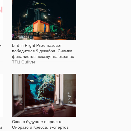
810
и
Bird in Flight Prize назовет
победителя 9 декабря. Снимки
финалистов покажут на экранах
ТРЦ Gulliver
1 318
Окно в будущее в проекте
й
Онорато и Кребса, экспертов