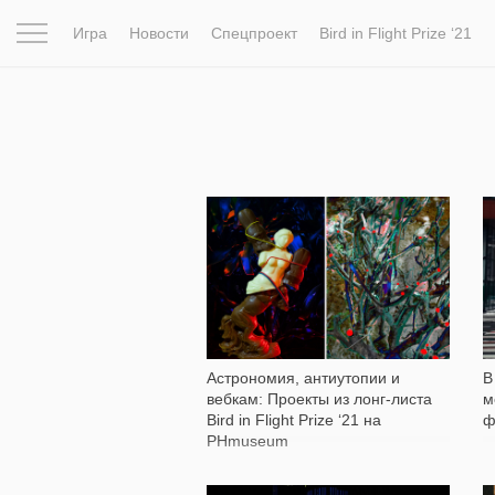
Игра
Новости
Спецпроект
Bird in Flight Prize ‘21
Вдохновение
Почему это шедевр
Мир
Фотопрое
1 184
Астрономия, антиутопии и
В
вебкам: Проекты из лонг-листа
м
Bird in Flight Prize ‘21 на
ф
PHmuseum