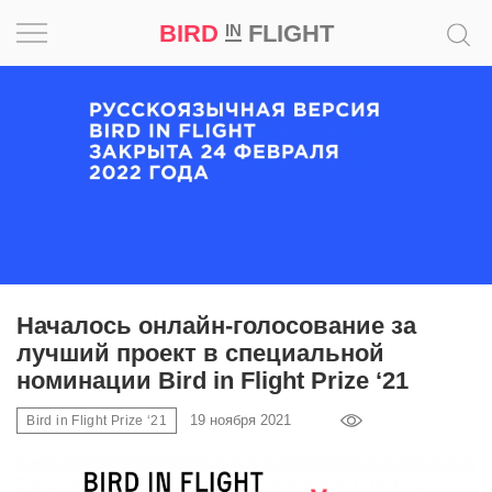
BIRD
FLIGHT
IN
Вдохновение
Почему
это
шедевр
Мир
Игра
Началось онлайн-голосование за
лучший проект в специальной
Новости
номинации Bird in Flight Prize ‘21
19 ноября 2021
Bird
Bird in Flight Prize ‘21
in
Flight
Prize