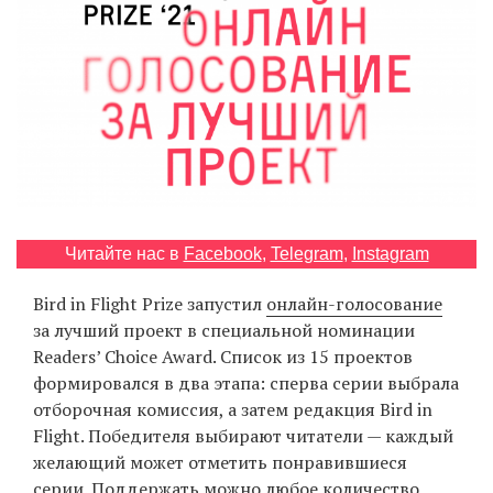
‘21
Фотопроект
Репортаж
Партнерский
материал
Читайте нас в
Facebook
,
Telegram
,
Instagram
О
птичке
Bird in Flight Prize запустил
онлайн-голосование
за лучший проект в специальной номинации
Рекламодателям
Readers’ Choice Award. Список из 15 проектов
формировался в два этапа: сперва серии выбрала
отборочная комиссия, а затем редакция Bird in
Flight. Победителя выбирают читатели — каждый
желающий может отметить понравившиеся
серии. Поддержать можно любое количество