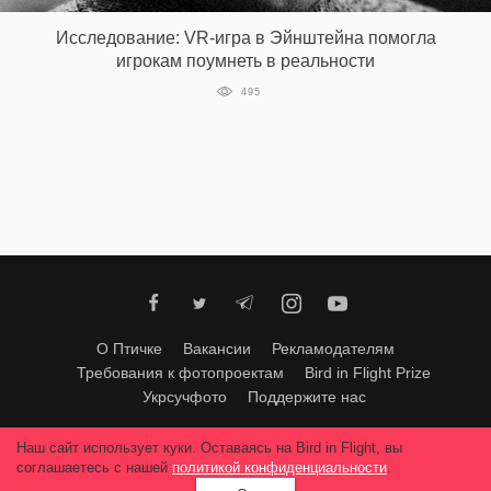
Исследование: VR-игра в Эйнштейна помогла
игрокам поумнеть в реальности
EN
UA
495
О Птичке
Вакансии
Рекламодателям
Требования к фотопроектам
Bird in Flight Prize
Укрсучфото
Поддержите нас
Любое использование материалов допускается только с согласия
Наш сайт использует куки. Оставаясь на Bird in Flight, вы
редакции
.
© 2026, Bird In Flight.
соглашаетесь с нашей
политикой конфиденциальности
.
Все права защищены.