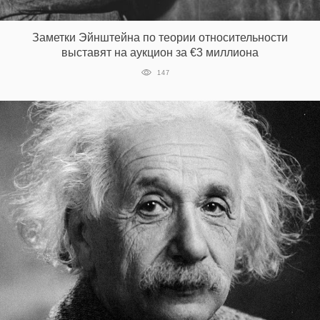
‘21
Заметки Эйнштейна по теории относительности
Фотопроект
выставят на аукцион за €3 миллиона
147
Репортаж
Партнерский
материал
О
птичке
Рекламодателям