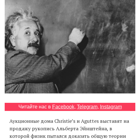
‘21
Фотопроект
Репортаж
Партнерский
материал
О
птичке
Рекламодателям
Читайте нас в
Facebook
,
Telegram
,
Instagram
Аукционные дома Christie’s и Aguttes выставят на
продажу рукопись Альберта Эйнштейна, в
которой физик пытался доказать общую теории