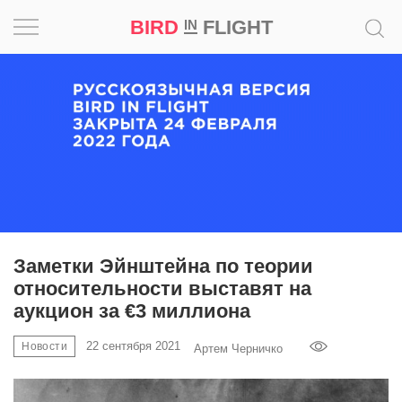
BIRD
FLIGHT
IN
Вдохновение
Почему
это
шедевр
Мир
Игра
Заметки Эйнштейна по теории
относительности выставят на
Новости
аукцион за €3 миллиона
Bird
22 сентября 2021
Новости
Артем Черничко
in
Flight
Prize