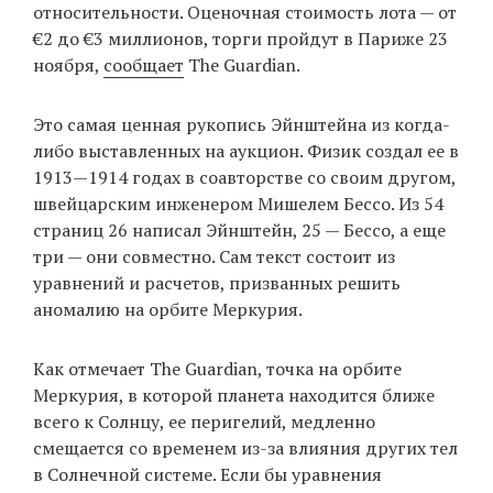
относительности. Оценочная стоимость лота — от
€2 до €3 миллионов, торги пройдут в Париже 23
ноября,
сообщает
The Guardian.
EN
UA
Это самая ценная рукопись Эйнштейна из когда-
либо выставленных на аукцион. Физик создал ее в
1913—1914 годах в соавторстве со своим другом,
швейцарским инженером Мишелем Бессо. Из 54
страниц 26 написал Эйнштейн, 25 — Бессо, а еще
три — они совместно. Сам текст состоит из
уравнений и расчетов, призванных решить
аномалию на орбите Меркурия.
Как отмечает The Guardian, точка на орбите
Меркурия, в которой планета находится ближе
всего к Солнцу, ее перигелий, медленно
смещается со временем из-за влияния других тел
в Солнечной системе. Если бы уравнения