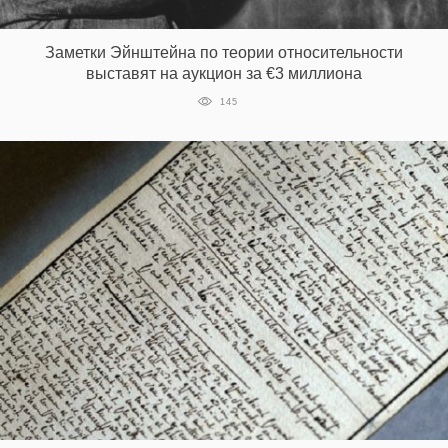
‘21
Заметки Эйнштейна по теории относительности
Фотопроект
выставят на аукцион за €3 миллиона
145
Репортаж
Партнерский
материал
О
птичке
Рекламодателям