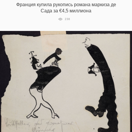
Франция купила рукопись романа маркиза де
Сада за €4,5 миллиона
238
EN
UA