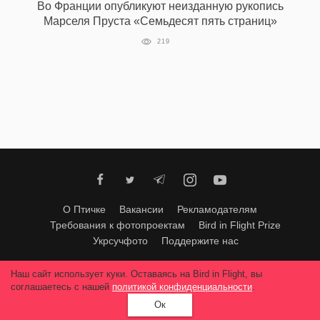
Во Франции опубликуют неизданную рукопись
Марселя Пруста «Семьдесят пять страниц»
219
О Птичке
Вакансии
Рекламодателям
Требования к фотопроектам
Bird in Flight Prize
Укрсучфото
Поддержите нас
Любое использование материалов допускается только с согласия
Наш сайт использует куки. Оставаясь на Bird in Flight, вы
редакции
.
© 2026, Bird In Flight.
соглашаетесь с нашей
политикой конфиденциальности
.
Все права защищены.
Ок