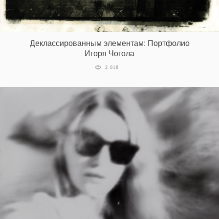
‘21
Фотопроект
Деклассированным элементам: Портфолио
Игоря Чогола
Репортаж
2 018
Партнерский
материал
О
птичке
Рекламодателям