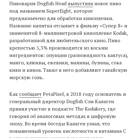
Пивоварня Dogfish Head
выпустила
новое пиво
под названием SuperEight, которое
предназначено для обработки кинопленки.
EN
UA
Название напитка отсылает к фильму «Супер 8» и
знаменитой 8-миллиметровой кинопленке Kodak,
разработанной для любительского кино. Пиво
крепостью 5,3% производится из восьми
ингредиентов: опунции (разновидность кактуса),
манго, клюквы, ежевики, малины, бузины, сока
киви и киноа. Также в него добавляют гавайскую
морскую соль.
Как
сообщает
PetaPixel, в 2018 году основатель и
генеральный директор Dogfish Сэм Калаген
принял участие в подкасте The Kodakery, где
говорил об аналоговых методах в цифровую
эпоху. Во время беседы Калаген узнал, что
повышенный уровень кислотности и витамина С