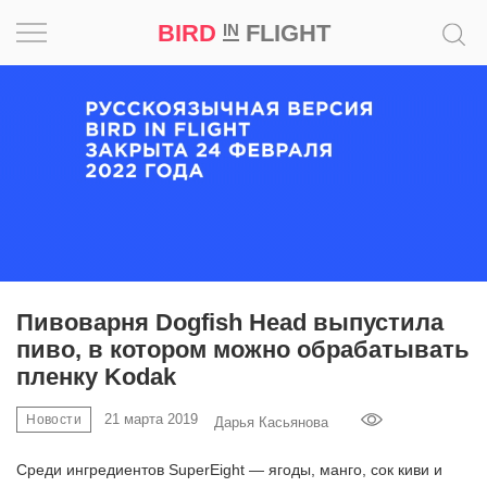
BIRD
FLIGHT
IN
Вдохновение
Почему
это
шедевр
Мир
Игра
Пивоварня Dogfish Head выпустила
пиво, в котором можно обрабатывать
Новости
пленку Kodak
Bird
21 марта 2019
Новости
Дарья Касьянова
in
Flight
Среди ингредиентов SuperEight — ягоды, манго, сок киви и
Prize