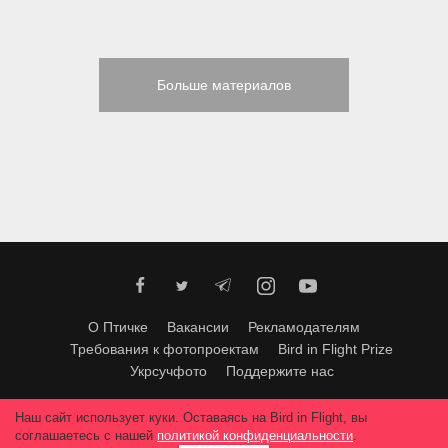
Больше материалов
О Птичке
Вакансии
Рекламодателям
Требования к фотопроектам
Bird in Flight Prize
Укрсучфото
Поддержите нас
Любое использование материалов допускается только с согласия
Наш сайт использует куки. Оставаясь на Bird in Flight, вы
редакции
.
© 2026, Bird In Flight.
соглашаетесь с нашей
политикой конфиденциальности
.