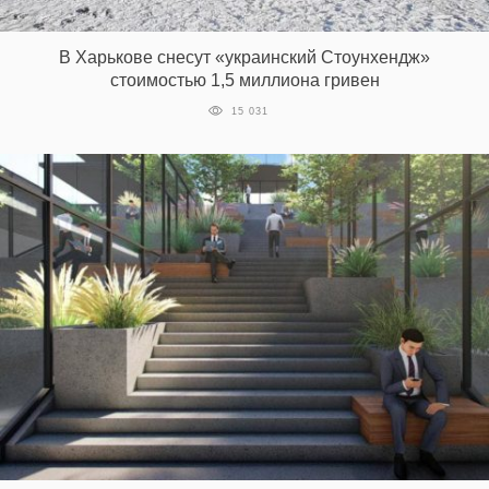
‘21
В Харькове снесут «украинский Стоунхендж»
Фотопроект
стоимостью 1,5 миллиона гривен
15 031
Репортаж
Партнерский
материал
О
птичке
Рекламодателям