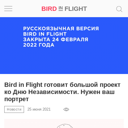
BIRD
FLIGHT
IN
Вдохновение
Почему
это
шедевр
Мир
Игра
Bird in Flight готовит большой проект
ко Дню Независимости. Нужен ваш
Новости
портрет
25 июня 2021
Bird
Новости
in
Flight
Prize