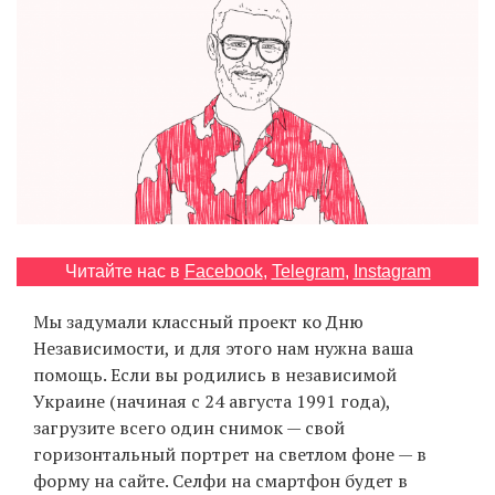
‘21
Фотопроект
Репортаж
Партнерский
материал
О
Читайте нас в
Facebook
,
Telegram
,
Instagram
птичке
Мы задумали классный проект ко Дню
Независимости, и для этого нам нужна ваша
Рекламодателям
помощь. Если вы родились в независимой
Украине (начиная с 24 августа 1991 года),
загрузите всего один снимок — свой
горизонтальный портрет на светлом фоне — в
форму на сайте. Селфи на смартфон будет в