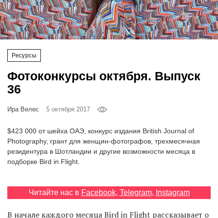
‘21
Фотопроект
Ресурсы
Репортаж
Фотоконкурсы октября. Выпуск
Партнерский
36
материал
Ира Велес
5 октября 2017
О
птичке
$423 000 от шейха ОАЭ, конкурс издания British Journal of
Photography, грант для женщин-фотографов, трехмесячная
резидентура в Шотландии и другие возможности месяца в
Рекламодателям
подборке Bird in Flight.
Читайте нас в
Facebook
,
Telegram
,
Instagram
В начале каждого месяца Bird in Flight рассказывает о