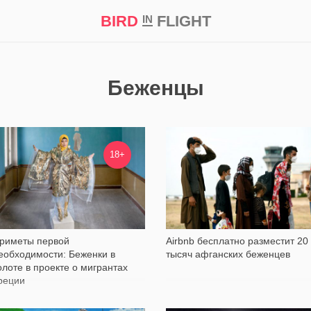
BIRD
FLIGHT
IN
кт
Репортаж
Беженцы
7 317
119
18+
риметы первой
Airbnb бесплатно разместит 20
еобходимости: Беженки в
тысяч афганских беженцев
олоте в проекте о мигрантах
реции