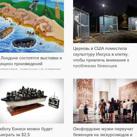
604
338
Церковь в США поместила
скульптуру Иисуса в клетку,
 Лондоне состоятся выставка и
чтобы привлечь внимание к
укцион произведений
проблемам беженцев
игрантов, живущих на острове
есбос
922
496
аботу Бэнкси можно будет
Оксфордские музеи переучат
ыиграть за $2,5
беженцев на экскурсоводов и