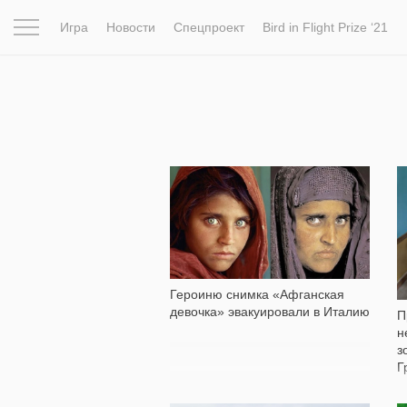
Игра
Новости
Спецпроект
Bird in Flight Prize ‘21
Вдохновение
Почему это шедевр
Мир
Фотопрое
10 147
Героиню снимка «Афганская
девочка» эвакуировали в Италию
П
н
з
Г