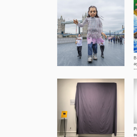
834
В
а
м
Кукла девочки-мигрантки
Л
«пройдет» 8 тысяч километров
из Сирии в Европу
681
Р
в