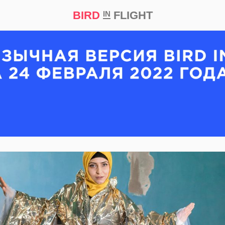
BIRD
FLIGHT
IN
кт
Репортаж