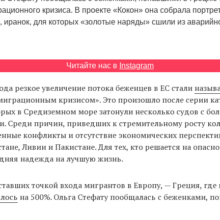
ационного кризиса. В проекте «Кокон» она собрала портре
к, иранок, для которых «золотые наряды» сшили из аварий
Читайте нас в
Instagram
года резкое увеличение потока беженцев в ЕС стали
назыв
играционным кризисом». Это произошло после серии кат
орых в Средиземном море затонули несколько судов с бол
. Среди причин, приведших к стремительному росту ко
енные конфликты и отсутствие экономических перспектив
тане, Ливии и Пакистане. Для тех, кто решается на опасно
едняя надежда на лучшую жизнь.
 ставших точкой входа мигрантов в Европу, — Греция, где 
илось
на 500%. Ольга Стефату пообщалась с беженками, 