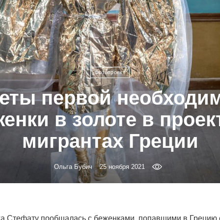
Фотопроект
еты первой необходим
енки в золоте в проек
мигрантах Греции
Ольга Бубич
25 ноября 2021
а Стефату пообщалась с беженками, попавшими в Грецию 