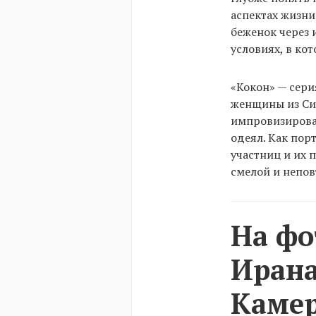
аспектах жизн
беженок через 
условиях, в ко
«Кокон» — сери
женщины из Сир
импровизирован
одеял. Как пор
участниц и их 
смелой и непо
На фо
Ирана
Камер