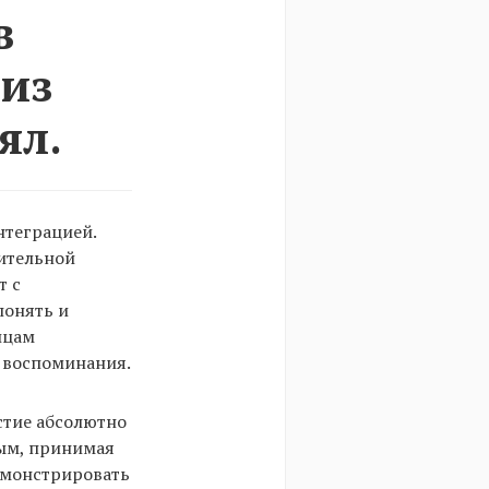
в
 из
ял.
нтеграцией.
чительной
т с
понять и
ицам
 воспоминания.
астие абсолютно
ным, принимая
емонстрировать