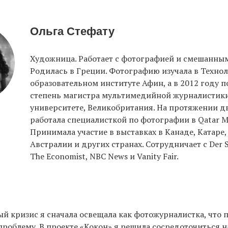
Ольга Стефату
Художница. Работает с фотографией и смешанны
Родилась в Греции. Фотографию изучала в Техно
образовательном институте Афин, а в 2012 году 
степень магистра мультимедийной журналистики
университете, Великобритания. На протяжении дв
работала специалисткой по фотографии в Qatar M
Принимала участие в выставках в Канаде, Катаре,
Австралии и других странах. Сотрудничает с Der Spi
The Economist, NBC News и Vanity Fair.
 кризис я сначала освещала как фотожурналистка, что 
проблему. В проекте «Кокон» я решила сосредоточиться 