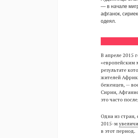
— в начале мигр
афганок, сирие
одеял.
В апреле 2015 
«европейским м
результате кот
жителей Африки
беженцев, — во
Сирии, Афганис
это часто посл
Одна из стран,
2015-м
увелич
в этот период.