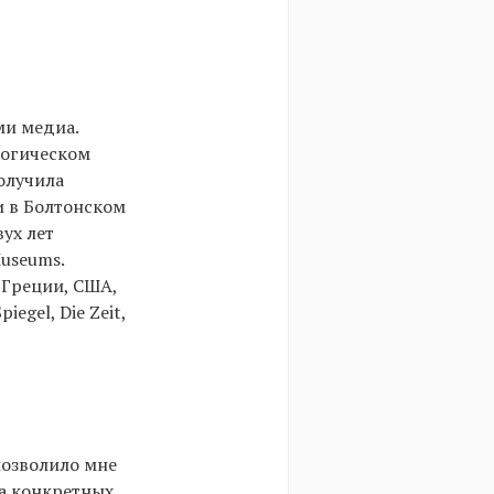
ми медиа.
логическом
получила
 в Болтонском
ух лет
useums.
 Греции, США,
egel, Die Zeit,
позволило мне
на конкретных