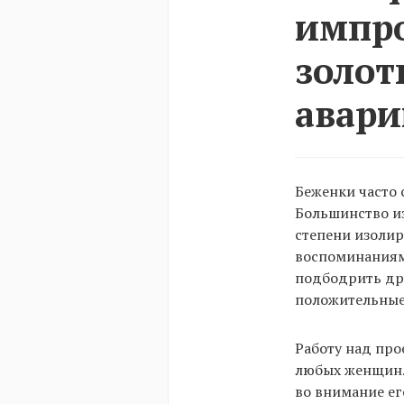
импро
золот
авари
Беженки часто 
Большинство из
степени изолир
воспоминаниям
подбодрить дру
положительные
Работу над про
любых женщин. 
во внимание ег