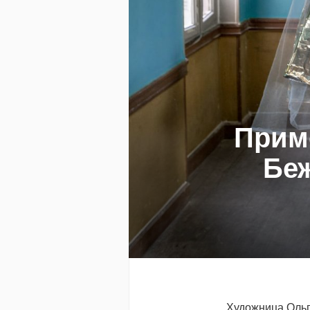
Прим
Беж
Художница Ольг