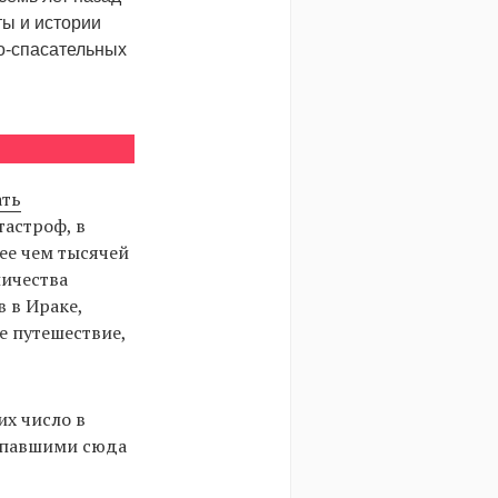
ты и истории
но-спасательных
ать
астроф, в
ее чем тысячей
личества
 в Ираке,
е путешествие,
их число в
попавшими сюда