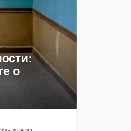
ости:
те о
семь лет назад