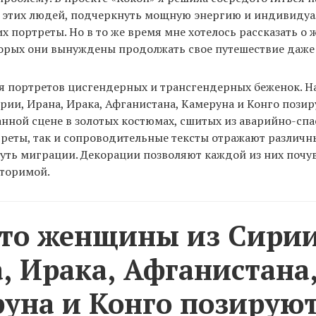
и этих людей, подчеркнуть мощную энергию и индивидуа
их портреты. Но в то же время мне хотелось рассказать о 
торых они вынуждены продолжать свое путешествие даже 
я портретов цисгендерных и трансгендерных беженок. Н
ии, Ирана, Ирака, Афганистана, Камеруна и Конго позир
ной сцене в золотых костюмах, сшитых из аварийно-сп
треты, так и сопроводительные тексты отражают различ
путь миграции. Декорации позволяют каждой из них почу
вторимой.
то женщины из Сирии
, Ирака, Афганистана
уна и Конго позируют