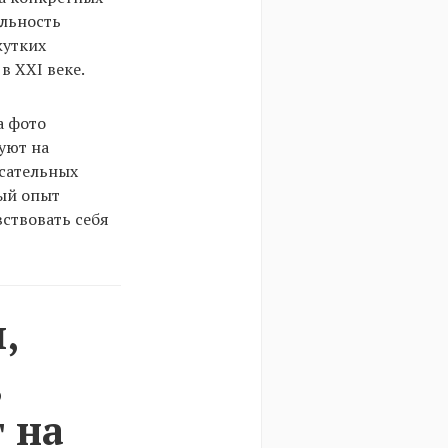
льность
жутких
в XXI веке.
а фото
уют на
асательных
ный опыт
вствовать себя
,
,
 на