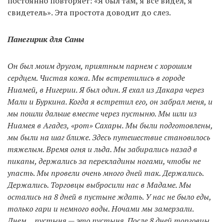
постоянно повторяет: «Я был там, я все видел, я
свидетель». Эта простота доводит до слез.
Панегирик для Саны
Он был моим другом, приятным парнем с хорошим
сердцем. Чистая кожа. Мы встретились в городе
Ниамей, в Нигерии. Я был один. Я ехал из Дакара через
Мали и Буркина. Когда я встретил его, он забрал меня, и
мы пошли дальше вместе через пустыню. Мы шли из
Ниамея в Агадез, «рот» Сахары. Мы были подготовлены,
мы были на шаг ближе. Здесь путешествие становилось
тяжелым. Время огня и льда. Мы забирались назад в
пикапы, держались за перекладины ногами, чтобы не
упасть. Мы провели очень много дней так. Держались.
Держались. Торговцы выбросили нас в Мадаме. Мы
остались на 8 дней в пустыне ждать. У нас не было еды,
только гари и немного воды. Ночами мы замерзали.
Днем… пустыня — это пустыня. После 8 дней торговцы