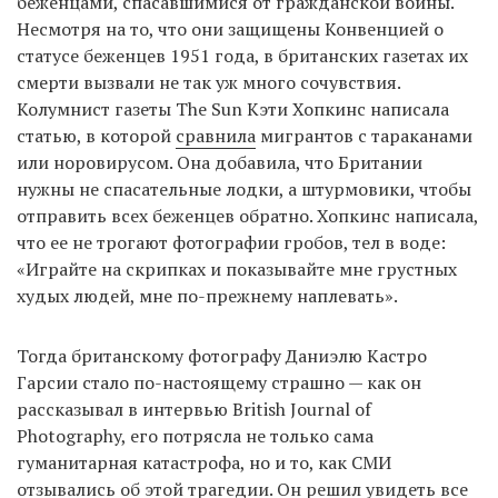
беженцами, спасавшимися от гражданской войны.
Несмотря на то, что они защищены Конвенцией о
статусе беженцев 1951 года, в британских газетах их
EN
UA
смерти вызвали не так уж много сочувствия.
Колумнист газеты The Sun Кэти Хопкинс написала
статью, в которой
сравнила
мигрантов с тараканами
или норовирусом. Она добавила, что Британии
нужны не спасательные лодки, а штурмовики, чтобы
отправить всех беженцев обратно. Хопкинс написала,
что ее не трогают фотографии гробов, тел в воде:
«Играйте на скрипках и показывайте мне грустных
худых людей, мне по-прежнему наплевать».
Тогда британскому фотографу Даниэлю Кастро
Гарсии стало по-настоящему страшно — как он
рассказывал в интервью British Journal of
Photography, его потрясла не только сама
гуманитарная катастрофа, но и то, как СМИ
отзывались об этой трагедии. Он решил увидеть все