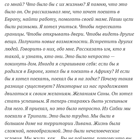
со мной? Что было бы с их жизнью? Я помню, что это
было он. Он рассказывал мне, что хочет поехать в
Европу, найти работу, помогать своей маме. Наши цели
были разными. Я хотел учиться. Чтобы пересекать
границы. Чтобы открывать двери. Чтобы видеть другие
вещи. Получить новые возможности. Встретить других
людей. Говорить о них, обо мне. Рассказать им, кто я
такой, и узнать, кто они. Это было непросто —
покинуть дом. Иногда я спрашиваю себя: если бы я
родился в Европе, хотел бы я поехать в Африку? И если
бы я хотел поехать, поехал бы я на лодке? Почему такая
разница существует? Некоторые из нас продолжают
двигаться к своим желаниям. Желаниям Саны. Он хотел
стать успешным. Я теперь стараюсь быть успешным
для него. Я приехал, но это было непросто. Из Сабхи мы
поехали в Триполи. Это было трудно. Мы были в
большом доме на территории Ливана. Жизнь была
сложной, невообразимой. Это были нечеловеческие
условия. Мы жили, как… Вы не поймете, потому что вы