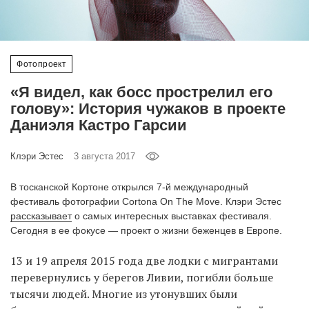
‘21
Фотопроект
Фотопроект
Репортаж
«Я видел, как босс прострелил его
голову»: История чужаков в проекте
Партнерский
Даниэля Кастро Гарсии
материал
Клэри Эстес
3 августа 2017
О
птичке
В тосканской Кортоне открылся 7-й международный
фестиваль фотографии Cortona On The Move. Клэри Эстес
рассказывает
о самых интересных выставках фестиваля.
Рекламодателям
Сегодня в ее фокусе — проект о жизни беженцев в Европе.
13 и 19 апреля 2015 года две лодки с мигрантами
перевернулись у берегов Ливии, погибли больше
тысячи людей. Многие из утонувших были