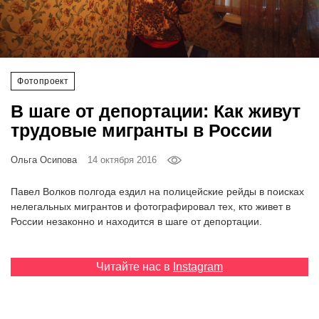
‘21
Фотопроект
Фотопроект
Репортаж
В шаге от депортации: Как живут
Партнерский
трудовые мигранты в России
материал
Ольга Осипова
14 октября 2016
О
птичке
Павел Волков полгода ездил на полицейские рейды в поисках
нелегальных мигрантов и фотографировал тех, кто живет в
России незаконно и находится в шаге от депортации.
Рекламодателям
Читайте нас в
Instagram