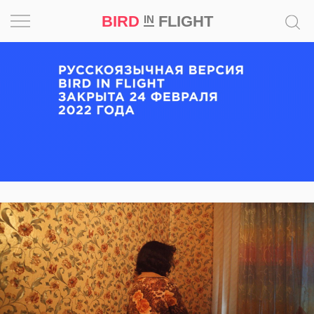
BIRD
FLIGHT
IN
Вдохновение
Почему
это
шедевр
Мир
Игра
Новости
Bird
in
Flight
Prize