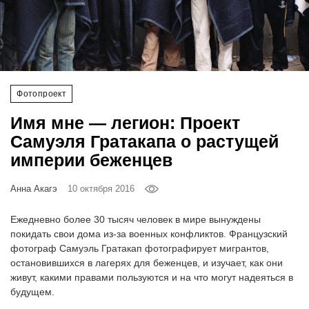
‘21
Фотопроект
Репортаж
Фотопроект
Партнерский
Имя мне — легион: Проект
материал
Самуэля Гратакапа о растущей
империи беженцев
О
птичке
Анна Акагэ
10 октября 2016
Рекламодателям
Ежедневно более 30 тысяч человек в мире вынуждены
покидать свои дома из-за военных конфликтов. Французский
фотограф Самуэль Гратакап фотографирует мигрантов,
остановившихся в лагерях для беженцев, и изучает, как они
живут, какими правами пользуются и на что могут надеяться в
будущем.